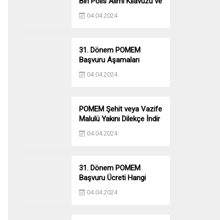
Bin Polis Alımı Kılavuzu ve
Başvuru Ekranı
04.04.2024
31. Dönem POMEM
Başvuru Aşamaları
Nelerdir? Ön Sağlık –
04.04.2024
Parkur – Mülakat
POMEM Şehit veya Vazife
Malulü Yakını Dilekçe İndir
04.04.2024
31. Dönem POMEM
Başvuru Ücreti Hangi
Bankaya Yatırılacak?
04.04.2024