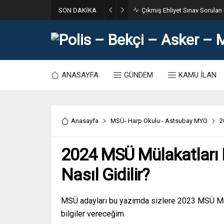
SON DAKİKA
ANASAYFA
GÜNDEM
KAMU İLAN
Anasayfa
MSÜ- Harp Okulu - Astsubay MYO
2
2024 MSÜ Mülakatları 
Nasıl Gidilir?
MSÜ adayları bu yazımda sizlere 2023 MSÜ Müla
bilgiler vereceğim