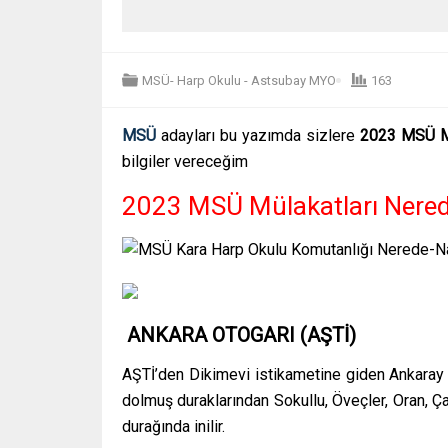
MSÜ- Harp Okulu - Astsubay MYO
163
MSÜ
adayları bu yazımda sizlere
2023 MSÜ Mül
bilgiler vereceğim
2023 MSÜ Mülakatları Nerede
ANKARA OTOGARI (AŞTİ)
AŞTİ’den Dikimevi istikametine giden Ankaray (t
dolmuş duraklarından Sokullu, Öveçler, Oran, Ç
durağında inilir.