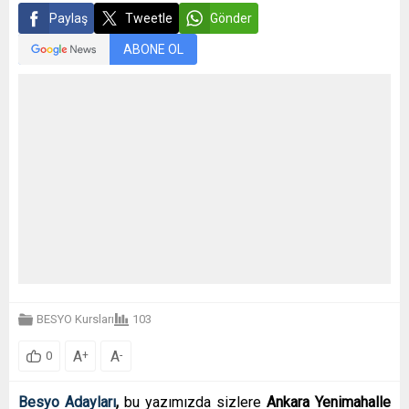
Paylaş
Tweetle
Gönder
ABONE OL
BESYO Kursları
103
A
A
+
-
0
Besyo Adayları
,
bu yazımızda sizlere
Ankara Yenimahalle