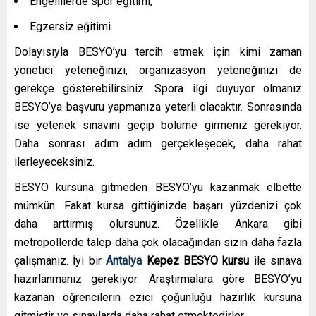
Engellilerde spor eğitimi,
Egzersiz eğitimi.
Dolayısıyla BESYO’yu tercih etmek için kimi zaman
yönetici yeteneğinizi, organizasyon yeteneğinizi de
gerekçe gösterebilirsiniz. Spora ilgi duyuyor olmanız
BESYO’ya başvuru yapmanıza yeterli olacaktır. Sonrasında
ise yetenek sınavını geçip bölüme girmeniz gerekiyor.
Daha sonrası adım adım gerçekleşecek, daha rahat
ilerleyeceksiniz.
BESYO kursuna gitmeden BESYO’yu kazanmak elbette
mümkün. Fakat kursa gittiğinizde başarı yüzdenizi çok
daha arttırmış olursunuz. Özellikle Ankara gibi
metropollerde talep daha çok olacağından sizin daha fazla
çalışmanız. İyi bir
Antalya
Kepez
BESYO kursu
ile sınava
hazırlanmanız gerekiyor. Araştırmalara göre BESYO’yu
kazanan öğrencilerin ezici çoğunluğu hazırlık kursuna
gitmiştir ve sınavlarda daha rahat etmektedirler
.