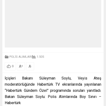
POLİS ALIMLARI
1.505
A
A
+
-
0
İçişleri Bakanı Süleyman Soylu, Veyis Ateş
moderatörlüğünde Habertürk TV ekranlarında yayınlanan
“Habertürk Gündem Özel” programında soruları yanıtladı.
Bakan Süleyman Soylu: Polis Alımlarında Boy Sınırı –
Habertürk