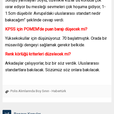
Soruyu yanıtlayan Soylu,”özellikle kızlar bu konuda çok
ısrar ediyor bu mesleği sevmeleri çok hoşuma gidiyor, 1-
1.5cm düşebilir. Avrupa’daki uluslararası standart nedir
bakacağım” şeklinde cevap verdi.
KPSS için POMEM’de puan barajı düşecek mi?
Yüksekokullar için düşünüyoruz. 70 başlatmıştık. Orada bir
müsaviliği dengeyi sağlamak gerekir belkide.
Renk körlüğü kriterleri düzelecek mi?
Arkadaşlar çalışıyorlar, biz bir söz verdik. Uluslararası
standartlara bakılacak. Sözümüz söz onlara bakılacak.
Polis Alımlarında Boy Sınırı - Habertürk