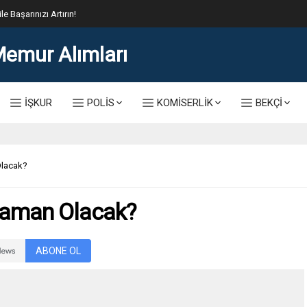
lis Alımı Kılavuzu ve Başvuru Ekranı
İŞKUR
POLİS
KOMİSERLİK
BEKÇİ
Olacak?
Zaman Olacak?
ABONE OL