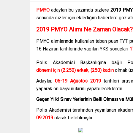
PMYO
adayları bu yazımda sizlere
2019 PMYO
sonunda sizler için eklediğim haberlere göz a
2019 PMYO Alımı Ne Zaman Olacak?
PMYO alımlarında kullanılan taban puan TYT pu
16 Haziran tarihlerinde yapılan YKS sonuçları
1
Polis Akademisi Başkanlığına bağlı P
dönemi
için
(2.250) erkek, (250) kadın
olmak üze
Adaylar,
05-19 Ağustos 2019
tarihleri arası
yaparak ön başvurularını yapabileceklerdir.
Geçen Yılki Sınav Yerlerinin Belli Olması ve Mül
Polis Akademisi tarafından yayınlanan akadem
09.2019
olarak belirtilmiştir.