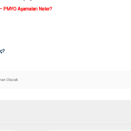
– PMYO Aşamaları Neler?
aç?
man Olacak