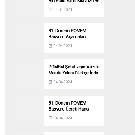
Bin Polis Alımı Kılavuzu ve
Başvuru Ekranı
04.04.2024
31. Dönem POMEM
Başvuru Aşamaları
Nelerdir? Ön Sağlık –
04.04.2024
Parkur – Mülakat
POMEM Şehit veya Vazife
Malulü Yakını Dilekçe İndir
04.04.2024
31. Dönem POMEM
Başvuru Ücreti Hangi
Bankaya Yatırılacak?
04.04.2024