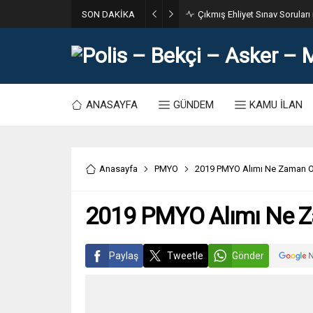
SON DAKİKA
31. Dönem POMEM 7500 Bin Po
ANASAYFA
GÜNDEM
KAMU İLAN
Anasayfa
PMYO
2019 PMYO Alımı Ne Zaman 
2019 PMYO Alımı Ne 
Paylaş
Tweetle
Gönder