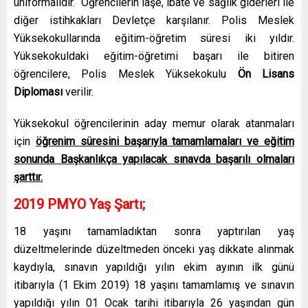
üniformalıdır. Öğrencilerin iaşe, ibate ve sağlık giderleri ile
diğer istihkakları Devletçe karşılanır. Polis Meslek
Yüksekokullarında eğitim-öğretim süresi iki yıldır.
Yüksekokuldaki eğitim-öğretimi başarı ile bitiren
öğrencilere, Polis Meslek Yüksekokulu
Ön Lisans
Diploması
verilir.
Yüksekokul öğrencilerinin aday memur olarak atanmaları
için
öğrenim süresini başarıyla tamamlamaları ve eğitim
sonunda Başkanlıkça yapılacak sınavda başarılı olmaları
şarttır.
2019 PMYO Yaş Şartı;
18 yaşını tamamladıktan sonra yaptırılan yaş
düzeltmelerinde düzeltmeden önceki yaş dikkate alınmak
kaydıyla, sınavın yapıldığı yılın ekim ayının ilk günü
itibarıyla (1 Ekim 2019) 18 yaşını tamamlamış ve sınavın
yapıldığı yılın 01 Ocak tarihi itibarıyla 26 yaşından gün