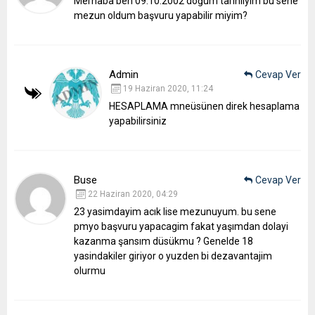
Merhaba ben 09.10.2002 doğum tarihliyim bu sene
mezun oldum başvuru yapabilir miyim?
Admin
Cevap Ver
19 Haziran 2020, 11:24
HESAPLAMA mneüsünen direk hesaplama
yapabilirsiniz
Buse
Cevap Ver
22 Haziran 2020, 04:29
23 yasimdayim acık lise mezunuyum. bu sene
pmyo başvuru yapacagim fakat yaşımdan dolayi
kazanma şansım düsükmu ? Genelde 18
yasindakiler giriyor o yuzden bi dezavantajim
olurmu