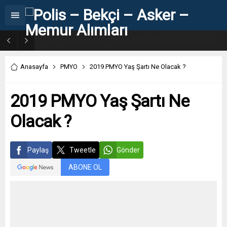
31. Dönem POMEM 7500 Bin Polis Alımı Kılavuzu ve Başvuru Ekranı
Anasayfa
PMYO
2019 PMYO Yaş Şartı Ne Olacak ?
2019 PMYO Yaş Şartı Ne
Olacak ?
Paylaş
Tweetle
Gönder
ABONE OL