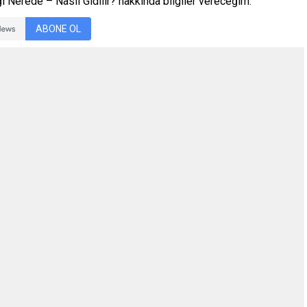
Nerede – Nasıl Gidilir? hakkında bilgiler vereceğim.
ABONE OL