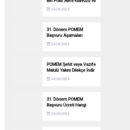
Bin Polis Alımı Kılavuzu ve
Başvuru Ekranı
04.04.2024
31. Dönem POMEM
Başvuru Aşamaları
Nelerdir? Ön Sağlık –
04.04.2024
Parkur – Mülakat
POMEM Şehit veya Vazife
Malulü Yakını Dilekçe İndir
04.04.2024
31. Dönem POMEM
Başvuru Ücreti Hangi
Bankaya Yatırılacak?
04.04.2024