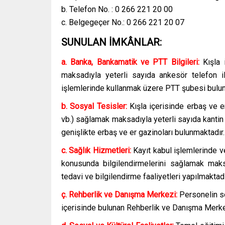
b. Telefon No. : 0 266 221 20 00
c. Belgegeçer No.: 0 266 221 20 07
SUNULAN İMKÂNLAR:
a. Banka, Bankamatik ve PTT Bilgileri:
Kışla i
maksadıyla yeterli sayıda ankesör telefon i
işlemlerinde kullanmak üzere PTT şubesi bulun
b. Sosyal Tesisler:
Kışla içerisinde erbaş ve erl
vb.) sağlamak maksadıyla yeterli sayıda kantin 
genişlikte erbaş ve er gazinoları bulunmaktadır.
c. Sağlık Hizmetleri:
Kayıt kabul işlemlerinde ve
konusunda bilgilendirmelerini sağlamak ma
tedavi ve bilgilendirme faaliyetleri yapılmaktadı
ç. Rehberlik ve Danışma Merkezi:
Personelin so
içerisinde bulunan Rehberlik ve Danışma Merkez