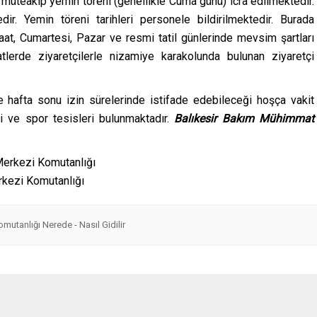
 müteakip yemin töreni (genellikle Cuma günü) icra edilmektedir.
dir. Yemin töreni tarihleri personele bildirilmektedir. Burada
aat, Cumartesi, Pazar ve resmi tatil günlerinde mevsim şartları
lerde ziyaretçilerle nizamiye karakolunda bulunan ziyaretçi
e hafta sonu izin sürelerinde istifade edebileceği hoşça vakit
ri ve spor tesisleri bulunmaktadır.
Balıkesir Bakım Mühimmat
rkezi Komutanlığı
utanlığı Nerede - Nasıl Gidilir