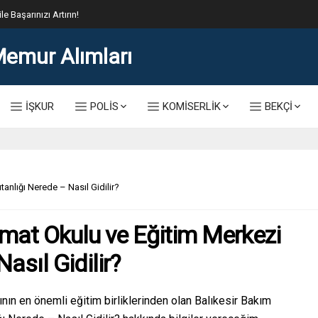
lis Alımı Kılavuzu ve Başvuru Ekranı
İŞKUR
POLİS
KOMİSERLİK
BEKÇİ
nlığı Nerede – Nasıl Gidilir?
mat Okulu ve Eğitim Merkezi
sıl Gidilir?
nın en önemli eğitim birliklerinden olan Balıkesir Bakım