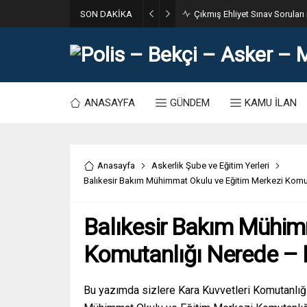
SON DAKİKA
31. Dönem POMEM 7500 Bin Po
ANASAYFA
GÜNDEM
KAMU İLAN
Anasayfa
Askerlik Şube ve Eğitim Yerleri
Balıkesir Bakım Mühimmat Okulu ve Eğitim Merkezi Komuta
Balıkesir Bakım Mühim
Komutanlığı Nerede – Na
Bu yazımda sizlere Kara Kuvvetleri Komutanlığı