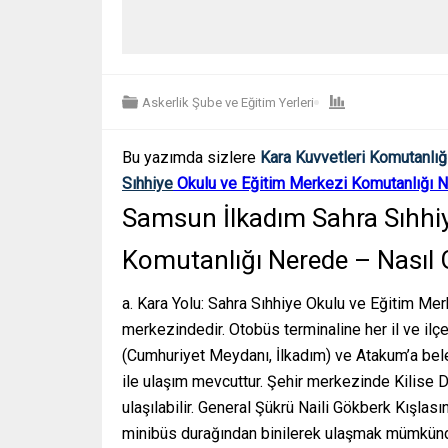
Askerlik Şube ve Eğitim Yerleri
Bu yazımda sizlere
Kara Kuvvetleri Komutanlığ
Sıhhiye
Okulu ve Eğitim Merkezi Komutanlığı Ne
Samsun İlkadım Sahra Sıhhiy
Komutanlığı Nerede – Nasıl G
a. Kara Yolu: Sahra Sıhhiye Okulu ve Eğitim Me
merkezindedir. Otobüs terminaline her il ve il
(Cumhuriyet Meydanı, İlkadım) ve Atakum’a beled
ile ulaşım mevcuttur. Şehir merkezinde Kilise 
ulaşılabilir. General Şükrü Naili Gökberk Kışlası
minibüs durağından binilerek ulaşmak mümkündü