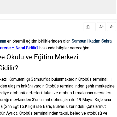
A
A
+
-
ının
en önemli eğitim birliklerinden olan
Samsun İlkadım Sahra
rede – Nasıl Gidilir?
hakkında bilgiler vereceğim.
e Okulu ve Eğitim Merkezi
idilir?
rkezi Komutanlığı Samsun’da bulunmaktadır. Otobüs terminali il
çeden ulaşım imkânı vardır. Otobüs terminalinden şehir merkezine
iye otobüsü seferleri, taksi ve otobüs firmalarının servisleri
Durağı mevkiinden 3’üncü hat dolmuşları ile 19 Mayıs Kışlasına
na (Shh.Eğt.Tb.K.lığı) ise Barış Bulvarı üzerindeki Çatalarmut
r. Ayrıca; Otobüs terminalinden taksi, belediye otobüsü ve