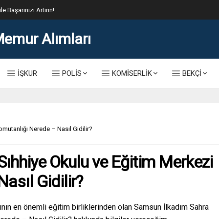
lis Alımı Kılavuzu ve Başvuru Ekranı
İŞKUR
POLİS
KOMİSERLİK
BEKÇİ
mutanlığı Nerede – Nasıl Gidilir?
ıhhiye Okulu ve Eğitim Merkezi
sıl Gidilir?
nın en önemli eğitim birliklerinden olan Samsun İlkadım Sahra