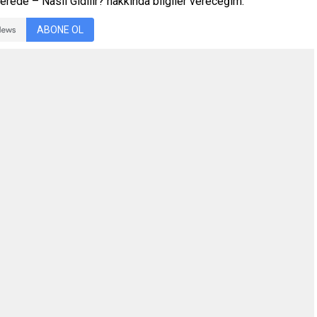
rede – Nasıl Gidilir? hakkında bilgiler vereceğim.
ABONE OL