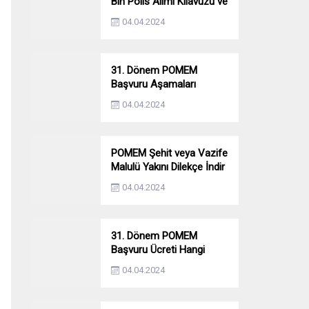
Bin Polis Alımı Kılavuzu ve
Başvuru Ekranı
04.04.2024
31. Dönem POMEM
Başvuru Aşamaları
Nelerdir? Ön Sağlık –
04.04.2024
Parkur – Mülakat
POMEM Şehit veya Vazife
Malulü Yakını Dilekçe İndir
04.04.2024
31. Dönem POMEM
Başvuru Ücreti Hangi
Bankaya Yatırılacak?
04.04.2024