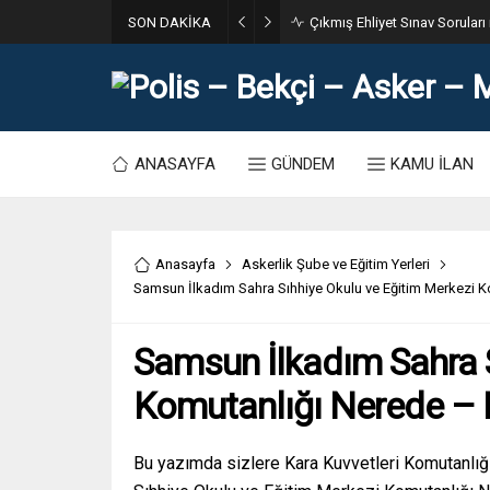
SON DAKİKA
31. Dönem POMEM 7500 Bin Po
ANASAYFA
GÜNDEM
KAMU İLAN
Anasayfa
Askerlik Şube ve Eğitim Yerleri
Samsun İlkadım Sahra Sıhhiye Okulu ve Eğitim Merkezi Ko
Samsun İlkadım Sahra S
Komutanlığı Nerede – Na
Bu yazımda sizlere Kara Kuvvetleri Komutanlığı