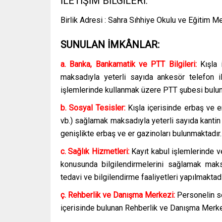
İLETİŞİM BİLGİLERİ:
Birlik Adresi : Sahra Sıhhiye Okulu ve Eğitim
SUNULAN İMKÂNLAR:
a. Banka, Bankamatik ve PTT Bilgileri:
Kışla i
maksadıyla yeterli sayıda ankesör telefon i
işlemlerinde kullanmak üzere PTT şubesi bulun
b. Sosyal Tesisler:
Kışla içerisinde erbaş ve erl
vb.) sağlamak maksadıyla yeterli sayıda kantin 
genişlikte erbaş ve er gazinoları bulunmaktadır.
c. Sağlık Hizmetleri:
Kayıt kabul işlemlerinde ve
konusunda bilgilendirmelerini sağlamak ma
tedavi ve bilgilendirme faaliyetleri yapılmaktadı
ç. Rehberlik ve Danışma Merkezi:
Personelin so
içerisinde bulunan Rehberlik ve Danışma Merkez