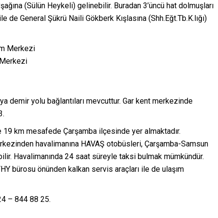
vşağına (Sülün Heykeli) gelinebilir. Buradan 3’üncü hat dolmuşları
le de General Şükrü Naili Gökberk Kışlasına (Shh.Eğt.Tb.K.lığı)
 Merkezi
 demir yolu bağlantıları mevcuttur. Gar kent merkezinde
3.
e 19 km mesafede Çarşamba ilçesinde yer almaktadır.
erkezinden havalimanına HAVAŞ otobüsleri, Çarşamba-Samsun
abilir. Havalimanında 24 saat süreyle taksi bulmak mümkündür.
HY bürosu önünden kalkan servis araçları ile de ulaşım
24 – 844 88 25.