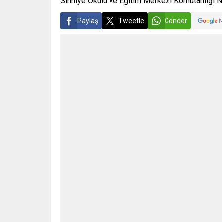
Sıhhiye Okulu ve Eğitim Merkezi Komutanlığı Ne
Paylaş
Tweetle
Gönder