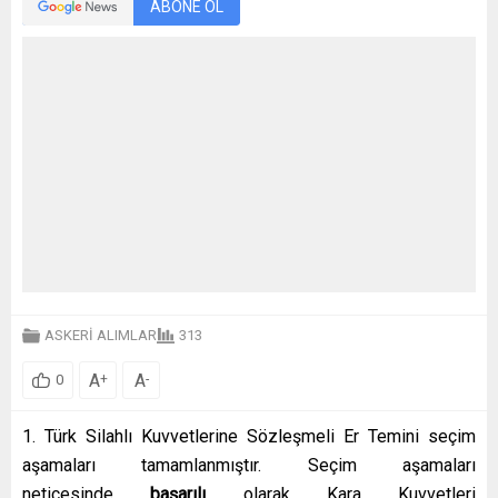
ABONE OL
ASKERİ ALIMLAR
313
A
A
+
-
0
1. Türk Silahlı Kuvvetlerine Sözleşmeli Er Temini seçim
aşamaları tamamlanmıştır. Seçim aşamaları
neticesinde
başarılı
olarak Kara Kuvvetleri