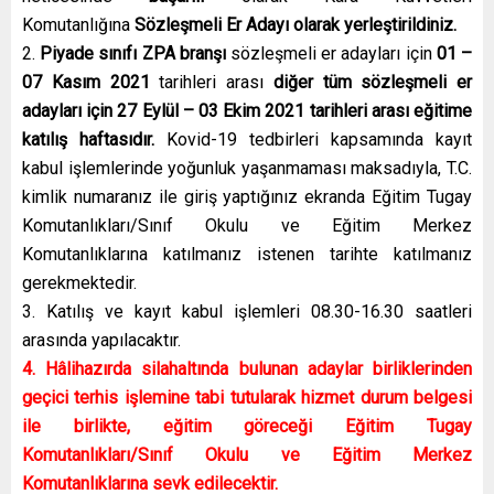
Komutanlığına
Sözleşmeli Er Adayı olarak yerleştirildiniz.
2.
Piyade sınıfı ZPA branşı
sözleşmeli er adayları için
01 –
07 Kasım 2021
tarihleri arası
diğer tüm sözleşmeli er
adayları için 27 Eylül – 03 Ekim 2021 tarihleri arası eğitime
katılış haftasıdır.
Kovid-19 tedbirleri kapsamında kayıt
kabul işlemlerinde yoğunluk yaşanmaması maksadıyla, T.C.
kimlik numaranız ile giriş yaptığınız ekranda Eğitim Tugay
Komutanlıkları/Sınıf Okulu ve Eğitim Merkez
Komutanlıklarına katılmanız istenen tarihte katılmanız
gerekmektedir.
3. Katılış ve kayıt kabul işlemleri 08.30-16.30 saatleri
arasında yapılacaktır.
4. Hâlihazırda silahaltında bulunan adaylar birliklerinden
geçici terhis işlemine tabi tutularak hizmet durum belgesi
ile birlikte, eğitim göreceği Eğitim Tugay
Komutanlıkları/Sınıf Okulu ve Eğitim Merkez
Komutanlıklarına sevk edilecektir.