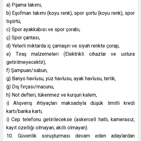
a) Pijama takımı,
b) Eşofman takımı (koyu renk), spor şortu (koyu renk), spor
tişörtü,
c) Spor ayakkabısı ve spor çorabı,
ç) Spor çantası,
d) Yeterli miktarda iç çamaşırı ve siyah renkte çorap,
e) Tıraş malzemeleri (Elektrikli cihazlar ve ustura
getirilmeyecektir),
f) Şampuan/sabun,
g) Banyo havlusu, yüz havlusu, ayak havlusu, terlik,
ğ) Diş fırçası/macunu,
h) Not defteri, tükenmez ve kurşun kalem,
ı) Alışveriş ihtiyaçları maksadıyla düşük limitli kredi
kartı/banka kartı,
i) Cep telefonu getirilecekse (askercell hatlı, kamerasız,
kayıt özelliği olmayan, akıllı olmayan).
10. Güvenlik soruşturması devam eden adaylardan