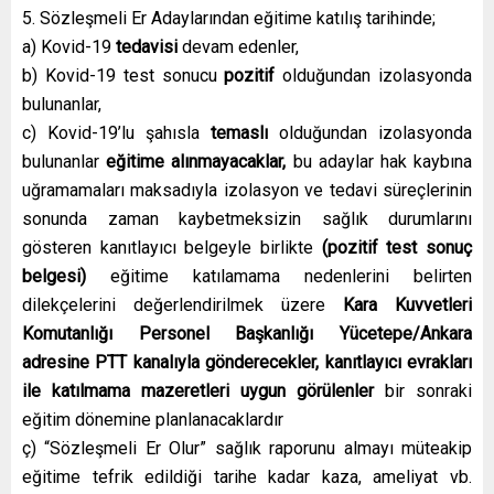
5. Sözleşmeli Er Adaylarından eğitime katılış tarihinde;
a) Kovid-19
tedavisi
devam edenler,
b) Kovid-19 test sonucu
pozitif
olduğundan izolasyonda
bulunanlar,
c) Kovid-19’lu şahısla
temaslı
olduğundan izolasyonda
bulunanlar
eğitime alınmayacaklar,
bu adaylar hak kaybına
uğramamaları maksadıyla izolasyon ve tedavi süreçlerinin
sonunda zaman kaybetmeksizin sağlık durumlarını
gösteren kanıtlayıcı belgeyle birlikte
(pozitif test sonuç
belgesi)
eğitime katılamama nedenlerini belirten
dilekçelerini değerlendirilmek üzere
Kara Kuvvetleri
Komutanlığı Personel Başkanlığı Yücetepe/Ankara
adresine PTT kanalıyla gönderecekler, kanıtlayıcı evrakları
ile katılmama mazeretleri uygun görülenler
bir sonraki
eğitim dönemine planlanacaklardır
ç) “Sözleşmeli Er Olur” sağlık raporunu almayı müteakip
eğitime tefrik edildiği tarihe kadar kaza, ameliyat vb.