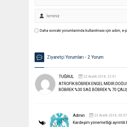
Daha sonraki yorumlarımda kullanılması için adım, e-p
Ziyaretçi Yorumları - 2 Yorum
TUĞRUL
22 Aralık 2018, 22:51
ATROFİK BÖBREK ENGEL MİDİR.DOĞU
BÖBREK %30 SAĞ BÖBREK % 70 ÇALIŞ
Admin
23 Aralık 2018, 00:07
Kardeşim yönemetliği ayrıntılı b