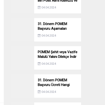
Bin Polis Alımı Kılavuzu ve
Başvuru Ekranı
04.04.2024
31. Dönem POMEM
Başvuru Aşamaları
Nelerdir? Ön Sağlık –
04.04.2024
Parkur – Mülakat
POMEM Şehit veya Vazife
Malulü Yakını Dilekçe İndir
04.04.2024
31. Dönem POMEM
Başvuru Ücreti Hangi
Bankaya Yatırılacak?
04.04.2024