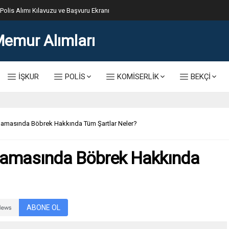
lis Alımı Kılavuzu ve Başvuru Ekranı
İŞKUR
POLİS
KOMİSERLİK
BEKÇİ
şamasında Böbrek Hakkında Tüm Şartlar Neler?
Aşamasında Böbrek Hakkında
ABONE OL