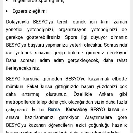
Engellilerde spor eğitimi,
Egzersiz eğitimi.
Dolayısıyla BESYO’yu tercih etmek için kimi zaman
yönetici yeteneğinizi, organizasyon yeteneğinizi de
gerekçe gösterebilirsiniz. Spora ilgi duyuyor olmanız
BESYO’ya başvuru yapmanıza yeterli olacaktır. Sonrasında
ise yetenek sınavını geçip bölüme girmeniz gerekiyor.
Daha sonrası adım adım gerçekleşecek, daha rahat
ilerleyeceksiniz.
BESYO kursuna gitmeden BESYO’yu kazanmak elbette
mümkün. Fakat kursa gittiğinizde başarı yüzdenizi çok
daha arttırmış olursunuz. Özellikle Ankara gibi
metropollerde talep daha çok olacağından sizin daha fazla
çalışmanız. İyi bir
Bursa
Karacabey
BESYO kursu
ile
sınava hazırlanmanız gerekiyor. Araştırmalara göre
BESYO’yu kazanan öğrencilerin ezici çoğunluğu hazırlık
kursuna gitmiştir ve sınavlarda daha rahat etmektedirler
.