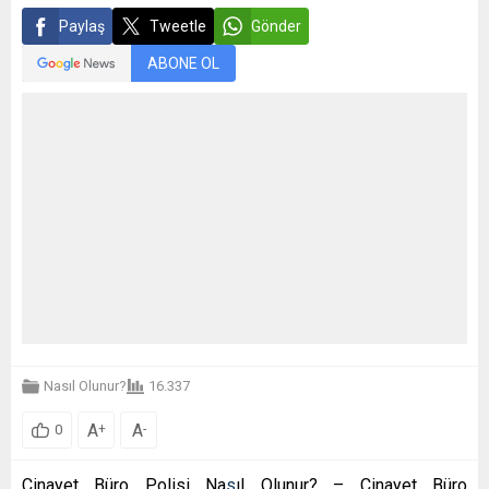
Paylaş
Tweetle
Gönder
ABONE OL
Nasıl Olunur?
16.337
A
A
+
-
0
Cinayet Büro Polisi Na
s
ıl Olunur? – Cinayet Büro