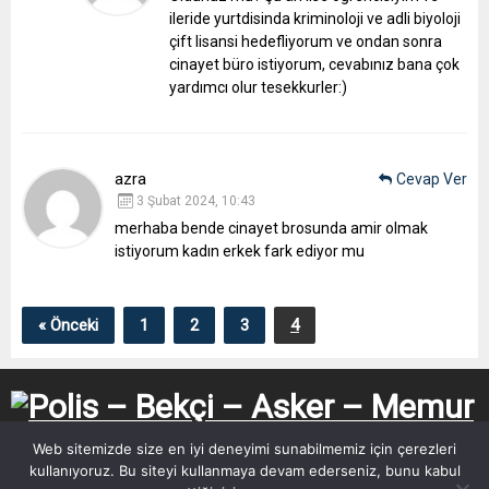
ileride yurtdisinda kriminoloji ve adli biyoloji
çift lisansi hedefliyorum ve ondan sonra
cinayet büro istiyorum, cevabınız bana çok
yardımcı olur tesekkurler:)
azra
Cevap Ver
3 Şubat 2024, 10:43
merhaba bende cinayet brosunda amir olmak
istiyorum kadın erkek fark ediyor mu
« Önceki
1
2
3
4
Web sitemizde size en iyi deneyimi sunabilmemiz için çerezleri
kullanıyoruz. Bu siteyi kullanmaya devam ederseniz, bunu kabul