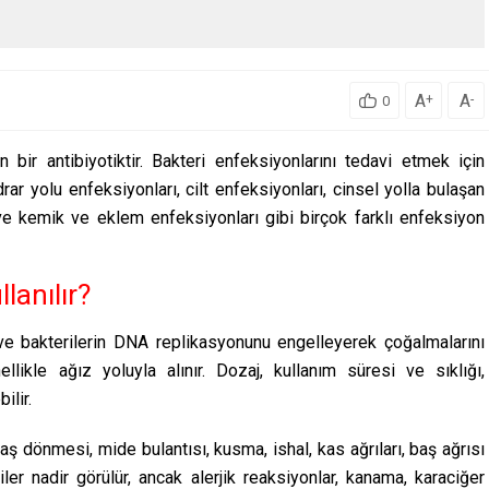
A
A
+
-
0
 bir antibiyotiktir. Bakteri enfeksiyonlarını tedavi etmek için
drar yolu enfeksiyonları, cilt enfeksiyonları, cinsel yolla bulaşan
 ve kemik ve eklem enfeksiyonları gibi birçok farklı enfeksiyon
lanılır?
tir ve bakterilerin DNA replikasyonunu engelleyerek çoğalmalarını
ellikle ağız yoluyla alınır. Dozaj, kullanım süresi ve sıklığı,
ilir.
aş dönmesi, mide bulantısı, kusma, ishal, kas ağrıları, baş ağrısı
iler nadir görülür, ancak alerjik reaksiyonlar, kanama, karaciğer