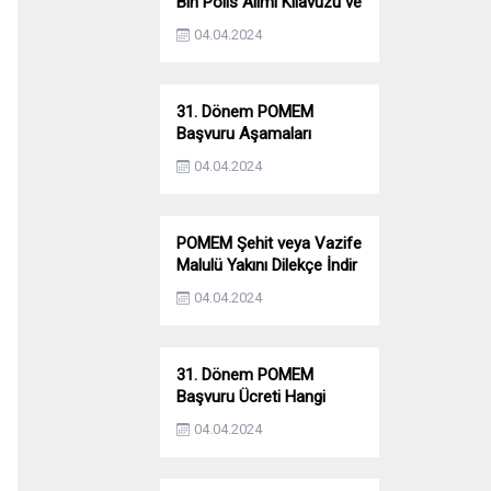
Bin Polis Alımı Kılavuzu ve
Başvuru Ekranı
04.04.2024
31. Dönem POMEM
Başvuru Aşamaları
Nelerdir? Ön Sağlık –
04.04.2024
Parkur – Mülakat
POMEM Şehit veya Vazife
Malulü Yakını Dilekçe İndir
04.04.2024
31. Dönem POMEM
Başvuru Ücreti Hangi
Bankaya Yatırılacak?
04.04.2024