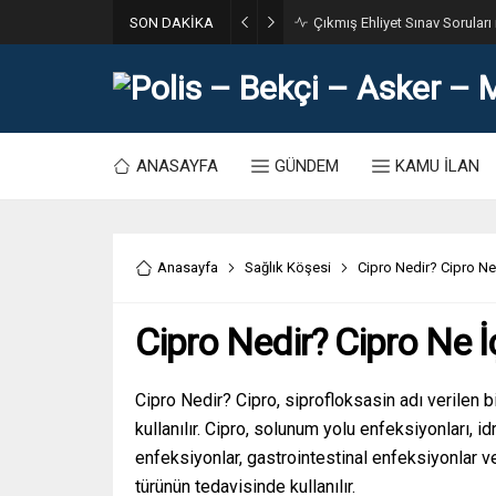
SON DAKİKA
31. Dönem POMEM 7500 Bin Po
ANASAYFA
GÜNDEM
KAMU İLAN
Anasayfa
Sağlık Köşesi
Cipro Nedir? Cipro Ne 
Cipro Nedir? Cipro Ne İç
Cipro Nedir? Cipro, siprofloksasin adı verilen bi
kullanılır. Cipro, solunum yolu enfeksiyonları, id
enfeksiyonlar, gastrointestinal enfeksiyonlar v
türünün tedavisinde kullanılır.