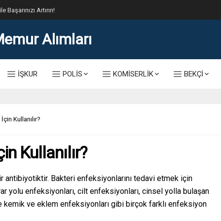
lis Alımı Kılavuzu ve Başvuru Ekranı
İŞKUR
POLİS
KOMİSERLİK
BEKÇİ
İçin Kullanılır?
in Kullanılır?
r antibiyotiktir. Bakteri enfeksiyonlarını tedavi etmek için
rar yolu enfeksiyonları, cilt enfeksiyonları, cinsel yolla bulaşan
e kemik ve eklem enfeksiyonları gibi birçok farklı enfeksiyon