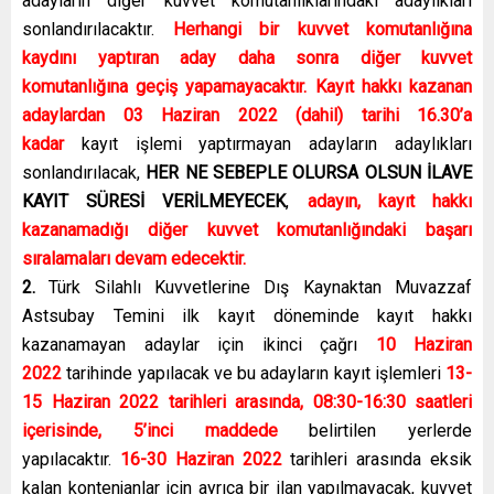
adayların diğer kuvvet komutanlıklarındaki adaylıkları
sonlandırılacaktır.
Herhangi bir kuvvet komutanlığına
kaydını yaptıran aday daha sonra diğer kuvvet
komutanlığına geçiş yapamayacaktır. Kayıt hakkı kazanan
adaylardan 03 Haziran 2022 (dahil) tarihi 16.30’a
kadar
kayıt işlemi yaptırmayan adayların adaylıkları
sonlandırılacak,
HER NE SEBEPLE OLURSA OLSUN İLAVE
KAYIT SÜRESİ VERİLMEYECEK
,
adayın, kayıt hakkı
kazanamadığı diğer kuvvet komutanlığındaki başarı
sıralamaları devam edecektir.
2.
Türk Silahlı Kuvvetlerine Dış Kaynaktan Muvazzaf
Astsubay Temini ilk kayıt döneminde kayıt hakkı
kazanamayan adaylar için ikinci çağrı
10 Haziran
2022
tarihinde yapılacak ve bu adayların kayıt işlemleri
13-
15 Haziran 2022 tarihleri arasında, 08:30-16:30 saatleri
içerisinde, 5’inci maddede
belirtilen yerlerde
yapılacaktır.
16-30 Haziran 2022
tarihleri arasında eksik
kalan kontenjanlar için ayrıca bir ilan yapılmayacak, kuvvet