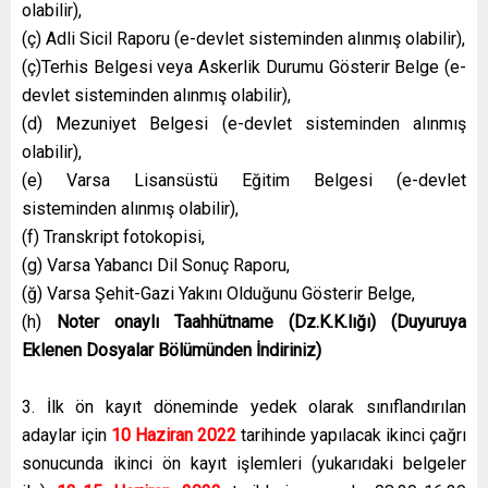
olabilir),
(ç) Adli Sicil Raporu (e-devlet sisteminden alınmış olabilir),
(ç)Terhis Belgesi veya Askerlik Durumu Gösterir Belge (e-
devlet sisteminden alınmış olabilir),
(d) Mezuniyet Belgesi (e-devlet sisteminden alınmış
olabilir),
(e) Varsa Lisansüstü Eğitim Belgesi (e-devlet
sisteminden alınmış olabilir),
(f) Transkript fotokopisi,
(g) Varsa Yabancı Dil Sonuç Raporu,
(ğ) Varsa Şehit-Gazi Yakını Olduğunu Gösterir Belge,
(h)
Noter onaylı Taahhütname (Dz.K.K.lığı) (Duyuruya
Eklenen Dosyalar Bölümünden İndiriniz)
3. İlk ön kayıt döneminde yedek olarak sınıflandırılan
adaylar için
10 Haziran 2022
tarihinde yapılacak ikinci çağrı
sonucunda ikinci ön kayıt işlemleri (yukarıdaki belgeler