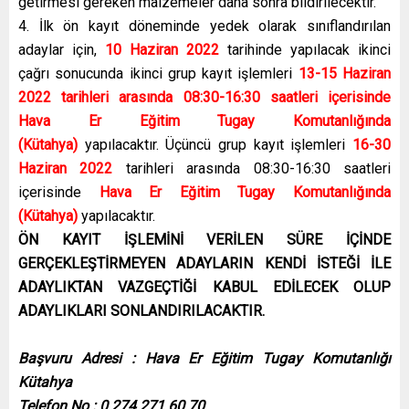
getirmesi gereken malzemeler daha sonra bildirilecektir.
4. İlk ön kayıt döneminde yedek olarak sınıflandırılan
adaylar için,
10 Haziran 2022
tarihinde yapılacak ikinci
çağrı sonucunda ikinci grup kayıt işlemleri
13-15 Haziran
2022 tarihleri arasında 08:30-16:30 saatleri içerisinde
Hava Er Eğitim Tugay Komutanlığında
(Kütahya)
yapılacaktır. Üçüncü grup kayıt işlemleri
16-30
Haziran 2022
tarihleri arasında 08:30-16:30 saatleri
içerisinde
Hava Er Eğitim Tugay Komutanlığında
(Kütahya)
yapılacaktır.
ÖN KAYIT İŞLEMİNİ VERİLEN SÜRE İÇİNDE
GERÇEKLEŞTİRMEYEN ADAYLARIN KENDİ İSTEĞİ İLE
ADAYLIKTAN VAZGEÇTİĞİ KABUL EDİLECEK OLUP
ADAYLIKLARI SONLANDIRILACAKTIR.
Başvuru Adresi : Hava Er Eğitim Tugay Komutanlığı
Kütahya
Telefon No : 0 274 271 60 70