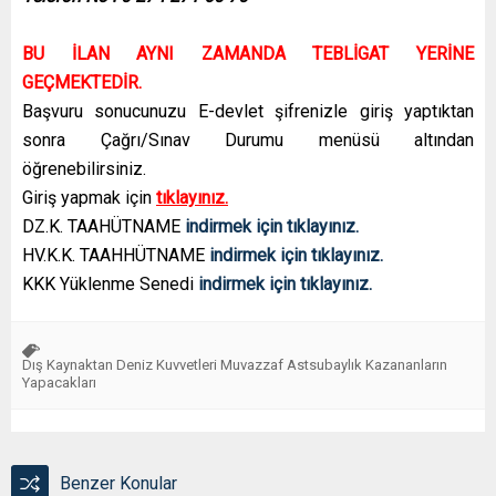
BU İLAN AYNI ZAMANDA TEBLİGAT YERİNE
GEÇMEKTEDİR.
Başvuru sonucunuzu E-devlet şifrenizle giriş yaptıktan
sonra Çağrı/Sınav Durumu menüsü altından
öğrenebilirsiniz.
Giriş yapmak için
tıklayınız.
DZ.K. TAAHÜTNAME
indirmek için tıklayınız.
HV.K.K. TAAHHÜTNAME
indirmek için tıklayınız.
KKK Yüklenme Senedi
indirmek için tıklayınız.
Dış Kaynaktan Deniz Kuvvetleri Muvazzaf Astsubaylık Kazananların
Yapacakları
Benzer Konular