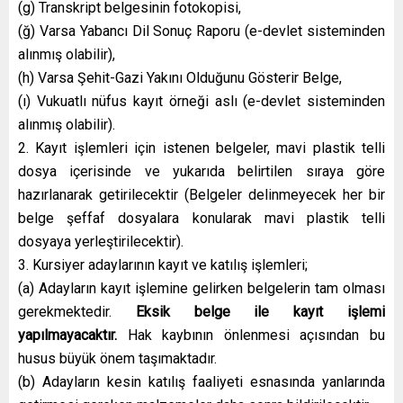
(g) Transkript belgesinin fotokopisi,
(ğ) Varsa Yabancı Dil Sonuç Raporu (e-devlet sisteminden
alınmış olabilir),
(h) Varsa Şehit-Gazi Yakını Olduğunu Gösterir Belge,
(ı) Vukuatlı nüfus kayıt örneği aslı (e-devlet sisteminden
alınmış olabilir).
2. Kayıt işlemleri için istenen belgeler, mavi plastik telli
dosya içerisinde ve yukarıda belirtilen sıraya göre
hazırlanarak getirilecektir (Belgeler delinmeyecek her bir
belge şeffaf dosyalara konularak mavi plastik telli
dosyaya yerleştirilecektir).
3. Kursiyer adaylarının kayıt ve katılış işlemleri;
(a) Adayların kayıt işlemine gelirken belgelerin tam olması
gerekmektedir.
Eksik belge ile kayıt işlemi
yapılmayacaktır.
Hak kaybının önlenmesi açısından bu
husus büyük önem taşımaktadır.
(b) Adayların kesin katılış faaliyeti esnasında yanlarında