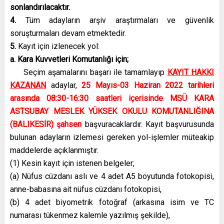
sonlandırılacaktır.
4.
Tüm adayların arşiv araştırmaları ve güvenlik
soruşturmaları devam etmektedir.
5.
Kayıt için izlenecek yol:
a. Kara Kuvvetleri Komutanlığı için;
Seçim aşamalarını başarı ile tamamlayıp
KAYIT HAKKI
KAZANAN
adaylar,
25 Mayıs-03 Haziran 2022 tarihleri
arasında 08:30-16:30 saatleri içerisinde MSÜ KARA
ASTSUBAY MESLEK YÜKSEK OKULU KOMUTANLIĞINA
(BALIKESİR) şahsen
başvuracaklardır. Kayıt başvurusunda
bulunan adayların izlemesi gereken yol-işlemler müteakip
maddelerde açıklanmıştır.
(1) Kesin kayıt için istenen belgeler;
(a) Nüfus cüzdanı aslı ve 4 adet A5 boyutunda fotokopisi,
anne-babasına ait nüfus cüzdanı fotokopisi,
(b) 4 adet biyometrik fotoğraf (arkasına isim ve TC
numarası tükenmez kalemle yazılmış şekilde),