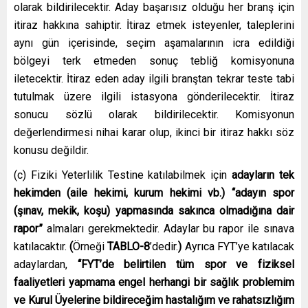
olarak bildirilecektir. Aday başarısız olduğu her branş için
itiraz hakkına sahiptir. İtiraz etmek isteyenler, taleplerini
aynı gün içerisinde, seçim aşamalarının icra edildiği
bölgeyi terk etmeden sonuç tebliğ komisyonuna
iletecektir. İtiraz eden aday ilgili branştan tekrar teste tabi
tutulmak üzere ilgili istasyona gönderilecektir. İtiraz
sonucu sözlü olarak bildirilecektir. Komisyonun
değerlendirmesi nihai karar olup, ikinci bir itiraz hakkı söz
konusu değildir.
(c) Fiziki Yeterlilik Testine katılabilmek için
adayların tek
hekimden (aile hekimi, kurum hekimi vb.) “adayın spor
(şınav, mekik, koşu) yapmasında sakınca olmadığına dair
rapor”
almaları gerekmektedir. Adaylar bu rapor ile sınava
katılacaktır.
(
Örneği
TABLO-8
’dedir.
)
Ayrıca FYT’ye katılacak
adaylardan,
“FYT’de belirtilen tüm spor ve fiziksel
faaliyetleri yapmama engel herhangi bir sağlık problemim
ve Kurul Üyelerine bildireceğim hastalığım ve rahatsızlığım