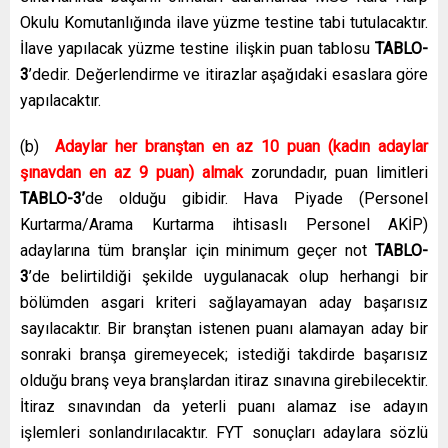
Okulu Komutanlığında ilave yüzme testine tabi tutulacaktır.
İlave yapılacak yüzme testine ilişkin puan tablosu
TABLO-
3
’dedir. Değerlendirme ve itirazlar aşağıdaki esaslara göre
yapılacaktır.
(b)
Adaylar her branştan en az 10 puan (kadın adaylar
şınavdan en az 9 puan) almak
zorundadır, puan limitleri
TABLO-3’
de olduğu gibidir. Hava Piyade (Personel
Kurtarma/Arama Kurtarma ihtisaslı Personel AKİP)
adaylarına tüm branşlar için minimum geçer not
TABLO-
3
’de belirtildiği şekilde uygulanacak olup herhangi bir
bölümden asgari kriteri sağlayamayan aday başarısız
sayılacaktır. Bir branştan istenen puanı alamayan aday bir
sonraki branşa giremeyecek; istediği takdirde başarısız
olduğu branş veya branşlardan itiraz sınavına girebilecektir.
İtiraz sınavından da yeterli puanı alamaz ise adayın
işlemleri sonlandırılacaktır. FYT sonuçları adaylara sözlü