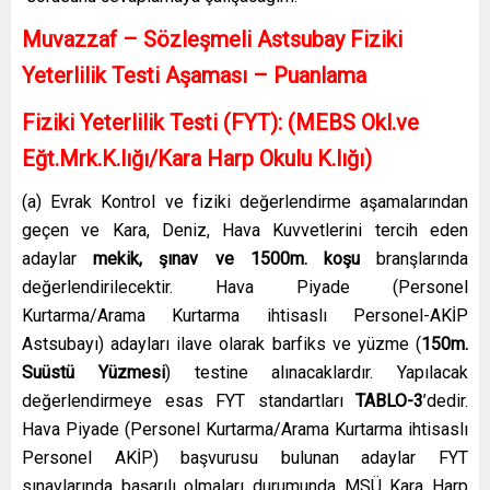
Muvazzaf – Sözleşmeli Astsubay Fiziki
Yeterlilik Testi Aşaması – Puanlama
Fiziki Yeterlilik Testi (FYT): (MEBS Okl.ve
Eğt.Mrk.K.lığı/Kara Harp Okulu K.lığı)
(a) Evrak Kontrol ve fiziki değerlendirme aşamalarından
geçen ve Kara, Deniz, Hava Kuvvetlerini tercih eden
adaylar
mekik, şınav ve 1500m. koşu
branşlarında
değerlendirilecektir. Hava Piyade (Personel
Kurtarma/Arama Kurtarma ihtisaslı Personel-AKİP
Astsubayı) adayları ilave olarak barfiks ve yüzme (
150m.
Suüstü Yüzmesi
) testine alınacaklardır. Yapılacak
değerlendirmeye esas FYT standartları
TABLO-3
’dedir.
Hava Piyade (Personel Kurtarma/Arama Kurtarma ihtisaslı
Personel AKİP) başvurusu bulunan adaylar FYT
sınavlarında başarılı olmaları durumunda MSÜ Kara Harp