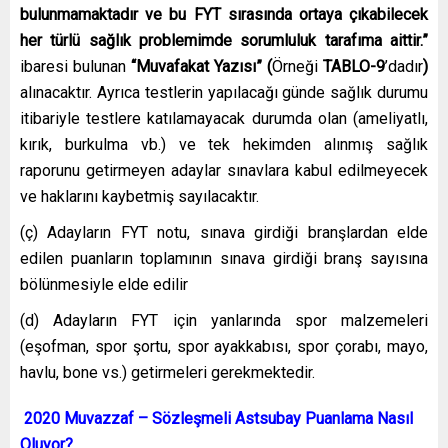
bulunmamaktadır ve bu FYT sırasında ortaya çıkabilecek
her türlü sağlık problemimde sorumluluk tarafıma aittir.”
ibaresi bulunan
“Muvafakat Yazısı” (
Örneği
TABLO-9
’dadır
)
alınacaktır. Ayrıca testlerin yapılacağı günde sağlık durumu
itibariyle testlere katılamayacak durumda olan (ameliyatlı,
kırık, burkulma vb.) ve tek hekimden alınmış sağlık
raporunu getirmeyen adaylar sınavlara kabul edilmeyecek
ve haklarını kaybetmiş sayılacaktır.
(ç) Adayların FYT notu, sınava girdiği branşlardan elde
edilen puanların toplamının sınava girdiği branş sayısına
bölünmesiyle elde edilir
(d) Adayların FYT için yanlarında spor malzemeleri
(eşofman, spor şortu, spor ayakkabısı, spor çorabı, mayo,
havlu, bone vs.) getirmeleri gerekmektedir.
2020 Muvazzaf – Sözleşmeli Astsubay Puanlama Nasıl
Oluyor?