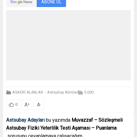
ABONE OL
ASKERİ ALIMLAR
-
Astsubay Alımları
5.000
A
A
+
-
0
Astsubay Adayları
bu yazımda
Muvazzaf – Sözleşmeli
Astsubay Fiziki Yeterlilik Testi Aşaması – Puanlama
sorusunu cevaplamaya çalışacağım.