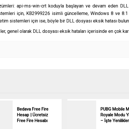
özümleri: api-ms-win-crt koduyla başlayan ve devam eden DLL 
istemleri için, KB2999226 isimli güncelleme, Windows 8 ve 8.1 i
im sistemleri için ise, böyle bir DLL dosyası eksik hatası bulu
er, genel olarak DLL dosyası eksik hataları içerisinde en çok karş
Bedava Free Fire
PUBG Mobile M
Hesap | Ücretsiz
Royale Modu Y
Free Fire Hesabı
– İşte Yenilikler