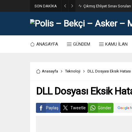
SON DAKİKA
31. Dönem POMEM 7500 Bin Po
ANASAYFA
GÜNDEM
KAMU İLAN
Anasayfa
Teknoloji
DLL Dosyası Eksik Hatası 
DLL Dosyası Eksik Hata
Paylaş
Tweetle
Gönder