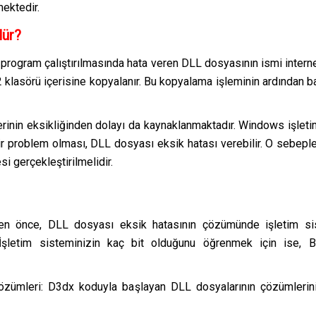
mektedir.
lür?
 program çalıştırılmasında hata veren DLL dosyasının ismi internet
klasörü içerisine kopyalanır. Bu kopyalama işleminin ardından ba
inin eksikliğinden dolayı da kaynaklanmaktadır. Windows işlet
r problem olması, DLL dosyası eksik hatası verebilir. O sebepl
i gerçekleştirilmelidir.
n önce, DLL dosyası eksik hatasının çözümünde işletim sis
şletim sisteminizin kaç bit olduğunu öğrenmek için ise, Bil
zümleri: D3dx koduyla başlayan DLL dosyalarının çözümlerini