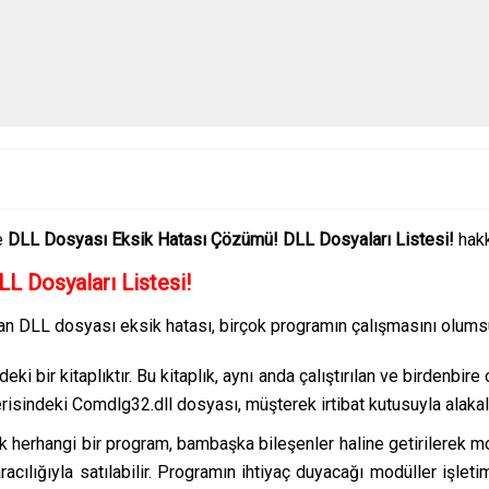
e
DLL Dosyası Eksik Hatası Çözümü! DLL Dosyaları Listesi!
hakk
L Dosyaları Listesi!
an DLL dosyası eksik hatası, birçok programın çalışmasını olums
eki bir kitaplıktır. Bu kitaplık, aynı anda çalıştırılan ve birdenbi
sindeki Comdlg32.dll dosyası, müşterek irtibat kutusuyla alakalı 
k herhangi bir program, bambaşka bileşenler haline getirilerek m
 aracılığıyla satılabilir. Programın ihtiyaç duyacağı modüller iş