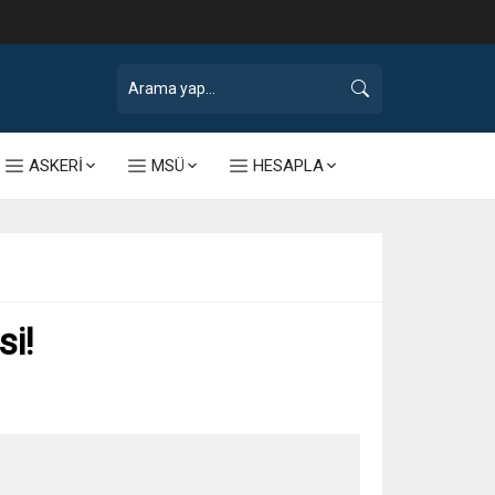
ASKERİ
MSÜ
HESAPLA
si!