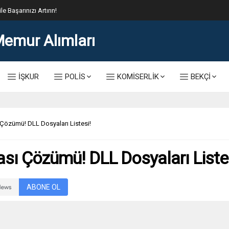
lis Alımı Kılavuzu ve Başvuru Ekranı
İŞKUR
POLİS
KOMİSERLİK
BEKÇİ
Çözümü! DLL Dosyaları Listesi!
sı Çözümü! DLL Dosyaları Liste
ABONE OL