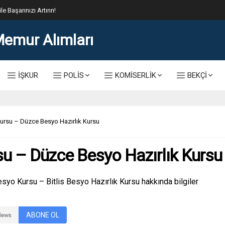
lis Alımı Kılavuzu ve Başvuru Ekranı
İŞKUR
POLİS
KOMİSERLİK
BEKÇİ
rsu – Düzce Besyo Hazırlık Kursu
u – Düzce Besyo Hazırlık Kursu
yo Kursu – Bitlis Besyo Hazırlık Kursu hakkında bilgiler
ABONE OL