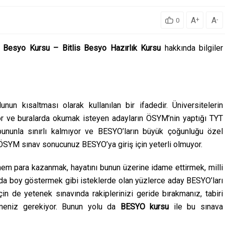
A
A
+
-
0
 Besyo Kursu – Bitlis Besyo Hazırlık Kursu
hakkında bilgiler
n kısaltması olarak kullanılan bir ifadedir. Üniversitelerin
yor ve buralarda okumak isteyen adayların ÖSYM’nin yaptığı TYT
bununla sınırlı kalmıyor ve BESYO’ların büyük çoğunluğu özel
ÖSYM sınav sonucunuz BESYO’ya giriş için yeterli olmuyor.
em para kazanmak, hayatını bunun üzerine idame ettirmek, milli
rda boy göstermek gibi isteklerde olan yüzlerce aday BESYO’ları
için de yetenek sınavında rakiplerinizi geride bırakmanız, tabiri
rmeniz gerekiyor. Bunun yolu da
BESYO kursu
ile bu sınava