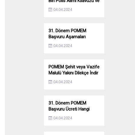
Bin Polis Alımı Kılavuzu ve
Başvuru Ekranı
04.04.2024
31. Dönem POMEM
Başvuru Aşamaları
Nelerdir? Ön Sağlık –
04.04.2024
Parkur – Mülakat
POMEM Şehit veya Vazife
Malulü Yakını Dilekçe İndir
04.04.2024
31. Dönem POMEM
Başvuru Ücreti Hangi
Bankaya Yatırılacak?
04.04.2024