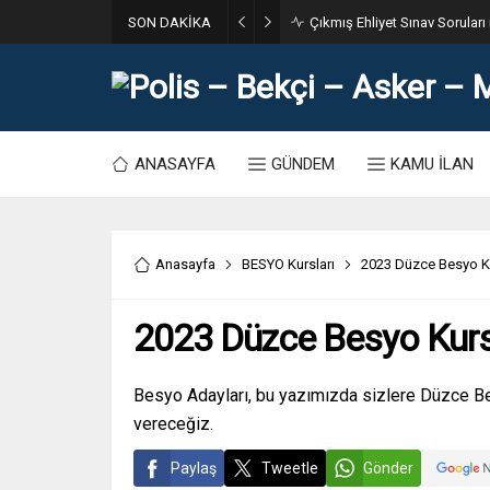
SON DAKİKA
31. Dönem POMEM 7500 Bin Po
ANASAYFA
GÜNDEM
KAMU İLAN
Anasayfa
BESYO Kursları
2023 Düzce Besyo Ku
2023 Düzce Besyo Kurs
Besyo Adayları, bu yazımızda sizlere Düzce Bes
vereceğiz.
Paylaş
Tweetle
Gönder