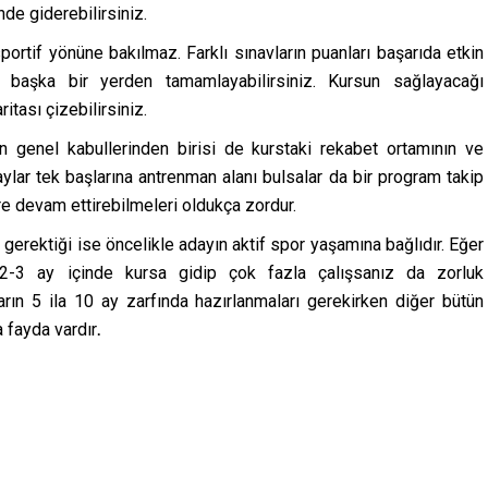
de giderebilirsiniz.
ortif yönüne bakılmaz. Farklı sınavların puanları başarıda etkin
zi başka bir yerden tamamlayabilirsiniz. Kursun sağlayacağı
itası çizebilirsiniz.
ın genel kabullerinden birisi de kurstaki rekabet ortamının ve
lar tek başlarına antrenman alanı bulsalar da bir program takip
re devam ettirebilmeleri oldukça zordur.
rektiği ise öncelikle adayın aktif spor yaşamına bağlıdır. Eğer
2-3 ay içinde kursa gidip çok fazla çalışsanız da zorluk
arın 5 ila 10 ay zarfında hazırlanmaları gerekirken diğer bütün
a fayda vardır
.