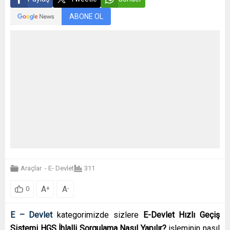
ABONE OL
Araçlar
-
E- Devlet
311
A
A
+
-
0
E – Devlet
kategorimizde sizlere
E-Devlet Hızlı Geçiş
Sistemi HGS İhlalli Sorgulama Nasıl Yapılır?
işleminin nasıl