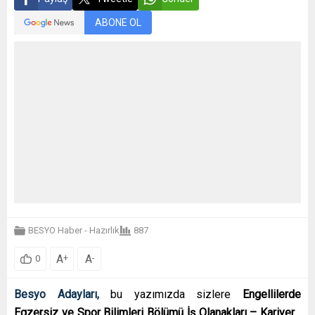
ABONE OL
BESYO Haber - Hazırlık
887
A
A
+
-
0
Besyo Adayları,
bu yazımızda sizlere
Engellilerde
Egzersiz ve Spor Bilimleri Bölümü İş Olanakları – Kariyer