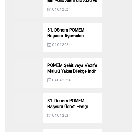
Bin Polis Alımı Kılavuzu ve
Başvuru Ekranı
04.04.2024
31. Dönem POMEM
Başvuru Aşamaları
Nelerdir? Ön Sağlık –
04.04.2024
Parkur – Mülakat
POMEM Şehit veya Vazife
Malulü Yakını Dilekçe İndir
04.04.2024
31. Dönem POMEM
Başvuru Ücreti Hangi
Bankaya Yatırılacak?
04.04.2024