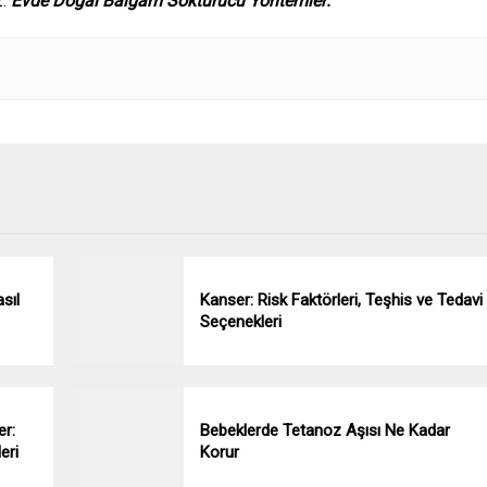
z.
Evde Doğal Balgam Söktürücü Yöntemler:
sıl
Kanser: Risk Faktörleri, Teşhis ve Tedavi
Seçenekleri
er:
Bebeklerde Tetanoz Aşısı Ne Kadar
eri
Korur