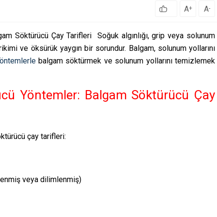
A
A
+
-
am Söktürücü Çay Tarifleri Soğuk algınlığı, grip veya solunum
rikimi ve öksürük yaygın bir sorundur. Balgam, solunum yollarını
öntemlerle
balgam söktürmek ve solunum yollarını temizlemek
ücü Yöntemler: Balgam Söktürücü Çay
türücü çay tarifleri:
lenmiş veya dilimlenmiş)