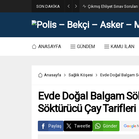
SON DAKİKA
31. Dönem POMEM 7500 Bin Po
ANASAYFA
GÜNDEM
KAMU İLAN
Anasayfa
Sağlık Köşesi
Evde Doğal Balgam Sö
Evde Doğal Balgam Sö
Söktürücü Çay Tarifleri
Paylaş
Tweetle
Gönder