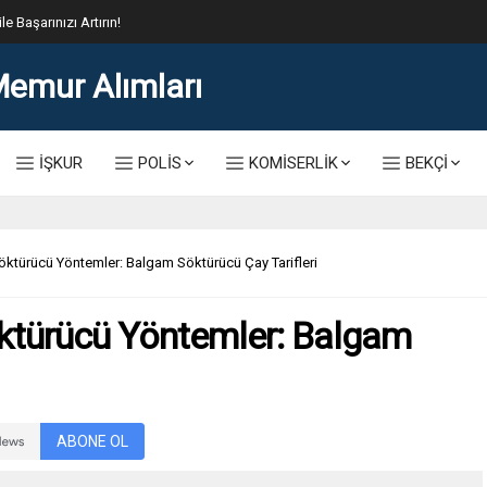
lis Alımı Kılavuzu ve Başvuru Ekranı
İŞKUR
POLİS
KOMİSERLİK
BEKÇİ
ktürücü Yöntemler: Balgam Söktürücü Çay Tarifleri
ktürücü Yöntemler: Balgam
ABONE OL