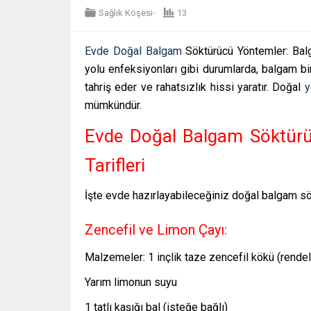
Sağlık Köşesi
13
Evde Doğal Balgam
Söktürücü Yöntemler: Balg
yolu enfeksiyonları gibi durumlarda, balgam bi
tahriş eder ve rahatsızlık hissi yaratır. Doğal
y
mümkündür.
Evde Doğal Balgam Söktür
Tarifleri
İşte evde hazırlayabileceğiniz doğal balgam sök
Zencefil ve Limon Çayı:
Malzemeler: 1 inçlik taze zencefil kökü (rende
Yarım limonun suyu
1 tatlı kaşığı bal (isteğe bağlı)