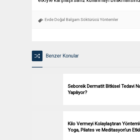
etkiyle karşılaşırsanız kullanmayı bırakmalısını
Evde Doğal Balgam Söktürücü Yöntemler
Benzer Konular
Seboreik Dermatit Bitkisel Tedavi Na
Yapılıyor?
Kilo Vermeyi Kolaylaştıran Yönteml
Yoga, Pilates ve Meditasyon’un Etkil