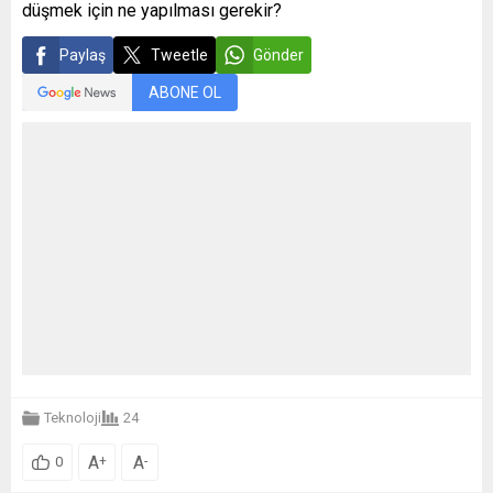
düşmek için ne yapılması gerekir?
Paylaş
Tweetle
Gönder
ABONE OL
Teknoloji
24
A
A
+
-
0