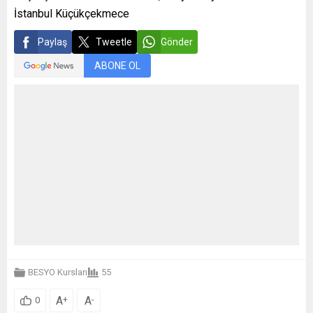
İstanbul Küçükçekmece
Paylaş
Tweetle
Gönder
ABONE OL
BESYO Kursları
55
A
A
+
-
0