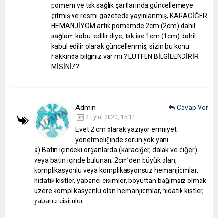
pomem ve tsk sağlık şartlarında güncellemeye
gitmiş ve resmi gazetede yayınlanmış, KARACİĞER
HEMANJİYOM artık pomemde 2cm (2cm) dahil
sağlam kabul edilir diye, tsk ise 1cm (1cm) dahil
kabul edilir olarak güncellenmiş, sizin bu konu
hakkında bilginiz var mı ? LÜTFEN BİLGİLENDİRİR
MİSİNİZ?
Admin
Cevap Ver
2 Eylül 2020, 15:11
Evet 2 cm olarak yazıyor emniyet
yönetmeliğinde sorun yok yani
a) Batın içindeki organlarda (karaciğer, dalak ve diğer)
veya batın içinde bulunan; 2cm’den büyük olan,
komplikasyonlu veya komplikasyonsuz hemanjiomlar,
hidatik kistler, yabancı cisimler, boyuttan bağımsız olmak
üzere komplikasyonlu olan hemanjiomlar, hidatik kistler,
yabancı cisimler