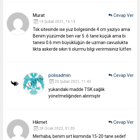
Murat
Cevap Ver
19 Şubat 2021, 16:13
Tsk sitesinde ise yuz bolgesinde 4 cm yaziyo ama
Benim yüzümde ben var 5 .6 tane küçük ama bi
tanesi 0.6 mm büyüklüğün de uzman cavuslukta
likta askerde sıkın ti olurmu bilgi verirmisiniz lütfen
polisadmin
Cevap Ver
20 Şubat 2021, 11:43
yukarıdaki madde TSK sağlık
yönetmeliğinden alınmıştır
Hikmet
Cevap Ver
28 Ocak 2022, 01:05
Merhaba,
benim sırt kısmında 15-20 tane sedef