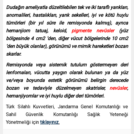
Dudağın ameliyatla düzeltilebilen tek ve iki taraflı yarıkları,
anomalileri, hastalıkları, yarık sekelleri, iyi ve kötü huylu
tümörleri (bir yıl süre ile remisyonda kalmış), ayrıca
hemanjiom tatuaj, keloid,
pigmente nevüsler
(yüz
bölgesinde 4 cm2 ’den, diğer vücut bölgelerinde 10 cm2
’den büyük olanlar), görünümü ve mimik hareketleri bozan
skarlar.
Remisyonda veya sistemik tutulum göstermeyen deri
lenfomaları, vücutta yaygın olarak bulunan ya da yüz
ve/veya boyunda estetik görünümü belirgin derecede
bozan ve tedaviyle düzelmeyen skatrisler,
nevüsler
,
hemanjiyomlar ve iyi huylu diğer deri tümörleri.
Türk Silahlı Kuvvetleri, Jandarma Genel Komutanlığı ve
Sahil Güvenlik Komutanlığı Sağlık Yeteneği
Yönetmeliği için
tıklayınız
.