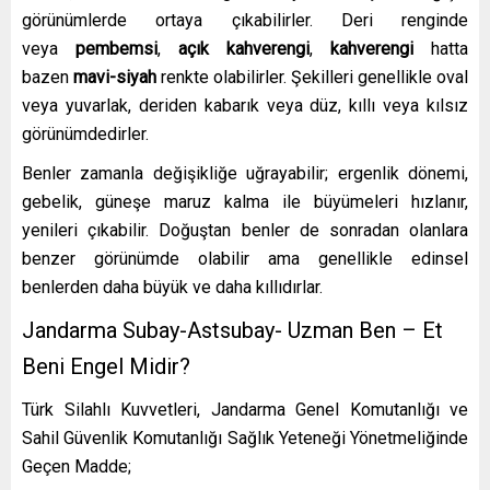
görünümler­de ortaya çıkabilirler. Deri renginde
veya
pembemsi
,
açık kahverengi
,
kahverengi
hatta
bazen
mavi-siyah
renkte olabilirler. Şekilleri genellikle oval
veya yuvarlak, deri­den kabarık veya düz, kıllı veya kılsız
görü­nümdedirler.
Benler zamanla değişikliğe uğrayabilir; ergenlik dönemi,
gebelik, gü­neşe maruz kalma ile büyümeleri hızlanır,
yenileri çıkabilir. Doğuştan benler de son­radan olanlara
benzer görünümde olabilir­ ama genellikle edinsel
benlerden daha büyük ve daha kıllıdırlar.
Jandarma Subay-Astsubay- Uzman Ben – Et
Beni Engel Midir?
Türk Silahlı Kuvvetleri, Jandarma Genel Komutanlığı ve
Sahil Güvenlik Komutanlığı Sağlık Yeteneği Yönetmeliğinde
Geçen Madde;