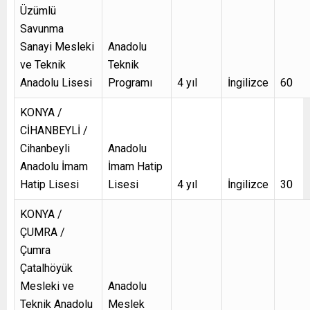
Üzümlü
Savunma
Sanayi Mesleki
Anadolu
ve Teknik
Teknik
Anadolu Lisesi
Programı
4 yıl
İngilizce
60
KONYA /
CİHANBEYLİ /
Cihanbeyli
Anadolu
Anadolu İmam
İmam Hatip
Hatip Lisesi
Lisesi
4 yıl
İngilizce
30
KONYA /
ÇUMRA /
Çumra
Çatalhöyük
Mesleki ve
Anadolu
Teknik Anadolu
Meslek