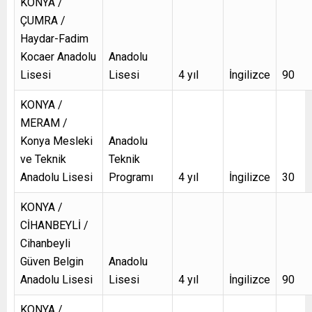
KONYA /
ÇUMRA /
Haydar-Fadim
Kocaer Anadolu
Anadolu
Lisesi
Lisesi
4 yıl
İngilizce
90
KONYA /
MERAM /
Konya Mesleki
Anadolu
ve Teknik
Teknik
Anadolu Lisesi
Programı
4 yıl
İngilizce
30
KONYA /
CİHANBEYLİ /
Cihanbeyli
Güven Belgin
Anadolu
Anadolu Lisesi
Lisesi
4 yıl
İngilizce
90
KONYA /