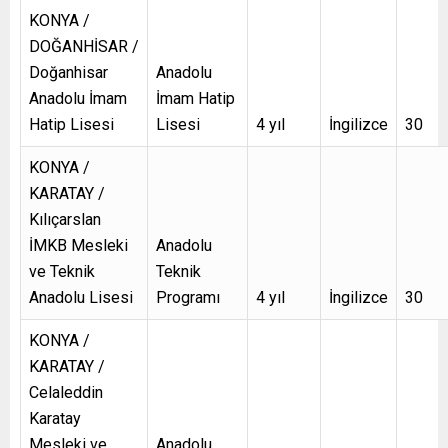
KONYA /
DOĞANHİSAR /
Doğanhisar
Anadolu
Anadolu İmam
İmam Hatip
Hatip Lisesi
Lisesi
4 yıl
İngilizce
30
KONYA /
KARATAY /
Kılıçarslan
İMKB Mesleki
Anadolu
ve Teknik
Teknik
Anadolu Lisesi
Programı
4 yıl
İngilizce
30
KONYA /
KARATAY /
Celaleddin
Karatay
Mesleki ve
Anadolu