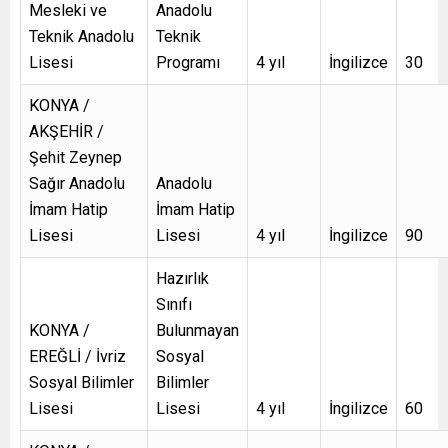
Mesleki ve
Anadolu
Teknik Anadolu
Teknik
Lisesi
Programı
4 yıl
İngilizce
30
KONYA /
AKŞEHİR /
Şehit Zeynep
Sağır Anadolu
Anadolu
İmam Hatip
İmam Hatip
Lisesi
Lisesi
4 yıl
İngilizce
90
Hazırlık
Sınıfı
KONYA /
Bulunmayan
EREĞLİ / İvriz
Sosyal
Sosyal Bilimler
Bilimler
Lisesi
Lisesi
4 yıl
İngilizce
60