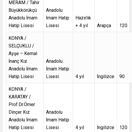
MERAM / Tahir
Büyükkörükçü
Anadolu
Anadolu İmam
İmam Hatip
Hazırlık
Hatip Lisesi
Lisesi
+ 4 yıl
Arapça
120
KONYA /
SELÇUKLU /
Ayşe – Kemal
İnanç Kız
Anadolu
Anadolu İmam
İmam Hatip
Hatip Lisesi
Lisesi
4 yıl
İngilizce
90
KONYA /
KARATAY /
Prof.Dr.Ömer
Dinçer Kız
Anadolu
Anadolu İmam
İmam Hatip
Hatip Lisesi
Lisesi
4 yıl
İngilizce
120