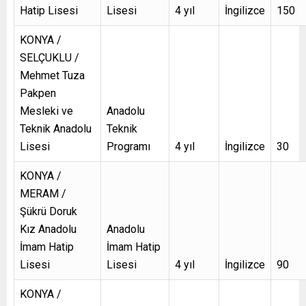
Hatip Lisesi
Lisesi
4 yıl
İngilizce
150
KONYA /
SELÇUKLU /
Mehmet Tuza
Pakpen
Mesleki ve
Anadolu
Teknik Anadolu
Teknik
Lisesi
Programı
4 yıl
İngilizce
30
KONYA /
MERAM /
Şükrü Doruk
Kız Anadolu
Anadolu
İmam Hatip
İmam Hatip
Lisesi
Lisesi
4 yıl
İngilizce
90
KONYA /