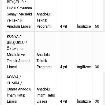
BEYŞEHİR /
Huğlu Savunma
Sanayi Mesleki
Anadolu
ve Teknik
Teknik
Anadolu Lisesi
Programı
4 yıl
İngilizce
60
KONYA /
SELÇUKLU /
Öztekinler
Mesleki ve
Anadolu
Teknik Anadolu
Teknik
Lisesi
Programı
4 yıl
İngilizce
30
KONYA /
ÇUMRA /
Çumra Anadolu
Anadolu
İmam Hatip
İmam Hatip
Lisesi
Lisesi
4 yıl
İngilizce
30