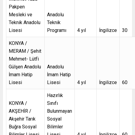
Pakpen
Mesleki ve
Anadolu
Teknik Anadolu
Teknik
Lisesi
Programı
4 yıl
İngilizce
30
KONYA /
MERAM / Şehit
Mehmet- Lütfi
Gülşen Anadolu
Anadolu
İmam Hatip
İmam Hatip
Lisesi
Lisesi
4 yıl
İngilizce
60
Hazırlık
KONYA /
Sınıfı
AKŞEHİR /
Bulunmayan
Akşehir Tarık
Sosyal
Buğra Sosyal
Bilimler
Bilimler Lisesi
Lisesi
4 yıl
İngilizce
60