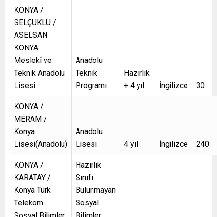
KONYA /
SELÇUKLU /
ASELSAN
KONYA
Meslekî ve
Anadolu
Teknik Anadolu
Teknik
Hazırlık
Lisesi
Programı
+ 4 yıl
İngilizce
30
KONYA /
MERAM /
Konya
Anadolu
Lisesi(Anadolu)
Lisesi
4 yıl
İngilizce
240
KONYA /
Hazırlık
KARATAY /
Sınıfı
Konya Türk
Bulunmayan
Telekom
Sosyal
Sosyal Bilimler
Bilimler