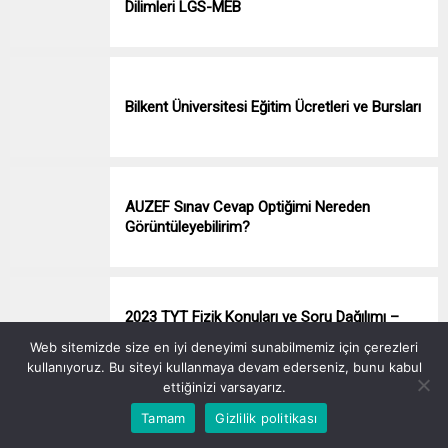
Dilimleri LGS-MEB
Bilkent Üniversitesi Eğitim Ücretleri ve Bursları
AUZEF Sınav Cevap Optiğimi Nereden
Görüntüleyebilirim?
2023 TYT Fizik Konuları ve Soru Dağılımı –
2023 TYT
Web sitemizde size en iyi deneyimi sunabilmemiz için çerezleri
kullanıyoruz. Bu siteyi kullanmaya devam ederseniz, bunu kabul
ettiğinizi varsayarız.
Tamam
Gizlilik politikası
İstanbul Üniversitesi AUZEF 4 Yanlış 1
Doğruyu Götürüyor Mu?