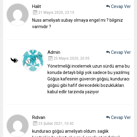
Halit
Cevap Ver
21 Mayıs 2020, 23:15
Nuss ameliyatı subay olmaya engel mi ? bilginiz
varmıdır ?
Admin
Cevap Ver
25 Mayıs 2020, 20:05
Yönetmeliği incelemek uzun sürdü ama bu
konuda detaylı bilgi yok sadece bu yazılmış:
Göğüs kafesinin güvercin göğsü, kunduracı
göğsü gibi hafif derecedeki bozuklukları.
kabul edlir tarzında yazıyor
Rıdvan
Cevap Ver
23 Şubat 2021, 10:42
kunduracı göğsü ameliyatı oldum. saglık