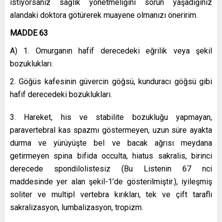
istiyorsanız sağlık yönetmeliğini sorun yaşadığınız
alandaki doktora götürerek muayene olmanızı öneririm.
MADDE 63
A) 1. Omurganın hafif derecedeki eğrilik veya şekil
bozuklukları.
2. Göğüs kafesinin güvercin göğsü, kunduracı göğsü gibi
hafif derecedeki bozuklukları.
3. Hareket, his ve stabilite bozukluğu yapmayan,
paravertebral kas spazmı göstermeyen, uzun süre ayakta
durma ve yürüyüşte bel ve bacak ağrısı meydana
getirmeyen spina bifida occulta, hiatus sakralis, birinci
derecede spondilolistesiz (Bu Listenin 67 nci
maddesinde yer alan şekil-1’de gösterilmiştir.), iyileşmiş
soliter ve multipl vertebra kırıkları, tek ve çift taraflı
sakralizasyon, lumbalizasyon, tropizm.