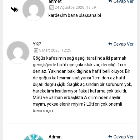
ahmet
Cevap Ver
24 Ağustos 2020, 18:59
kardeşim bana ulaşsana bi
YKP
Cevap Ver
5 Mart 2020, 12:25
Göğüs kafesimin sağ aşağı tarafinda iki parmak
genişliğinde hafifi içe çöküklük var, derinliği 1cm
den az. Yakından bakıldığında hafif belli oluyor. Bir
de göğüs kafesimin sağ yarısı 1cm den az hafif
dışarı doğru şişik. Sağlık açısından bir sorunum yok,
hareketimi kısıtlamıyor fakat kafama çok takıldı.
MSÜ ve uzman erbaşlıkta A diliminden sayılır
mıyım, yoksa elenir miyim? Lütfen çok önemli
benim için.
Admin
Cevap Ver