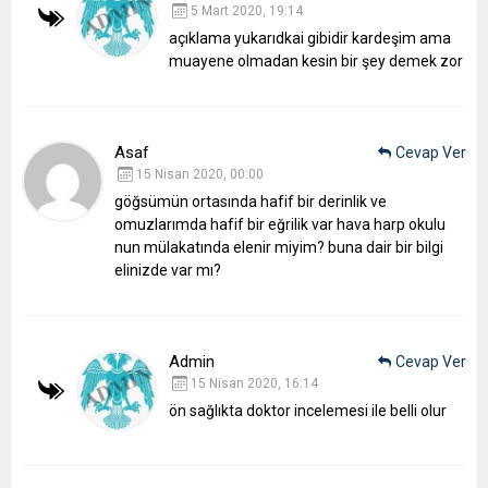
5 Mart 2020, 19:14
açıklama yukarıdkai gibidir kardeşim ama
muayene olmadan kesin bir şey demek zor
Asaf
Cevap Ver
15 Nisan 2020, 00:00
göğsümün ortasında hafif bir derinlik ve
omuzlarımda hafif bir eğrilik var hava harp okulu
nun mülakatında elenir miyim? buna dair bir bilgi
elinizde var mı?
Admin
Cevap Ver
15 Nisan 2020, 16:14
ön sağlıkta doktor incelemesi ile belli olur