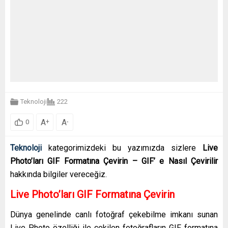
Teknoloji
222
A
A
+
-
0
Teknoloji
kategorimizdeki bu yazımızda sizlere
Live
Photo’ları GIF Formatına Çevirin – GIF’ e Nasıl Çevirilir
hakkında bilgiler vereceğiz.
Live Photo’ları GIF Formatına Çevirin
Dünya genelinde canlı fotoğraf çekebilme imkanı sunan
Live Photo özelliği ile çekilen fotoğrafların GIF formatına