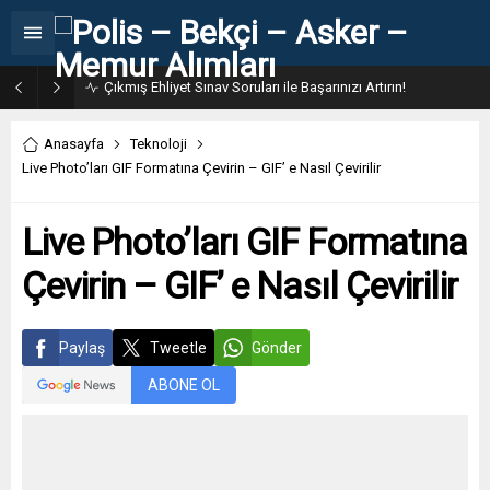
31. Dönem POMEM 7500 Bin Polis Alımı Kılavuzu ve Başvuru Ekranı
Anasayfa
Teknoloji
Live Photo’ları GIF Formatına Çevirin – GIF’ e Nasıl Çevirilir
Live Photo’ları GIF Formatına
Çevirin – GIF’ e Nasıl Çevirilir
Paylaş
Tweetle
Gönder
ABONE OL