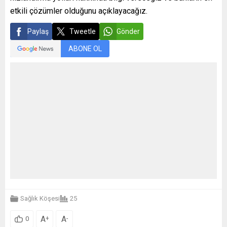
etkili çözümler olduğunu açıklayacağız.
Paylaş
Tweetle
Gönder
ABONE OL
Sağlık Köşesi
25
A
A
+
-
0