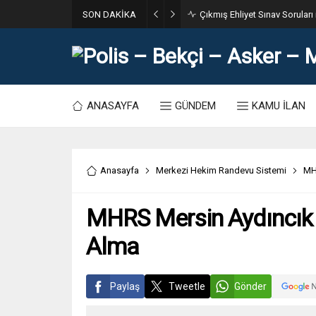
SON DAKİKA
31. Dönem POMEM 7500 Bin Po
ANASAYFA
GÜNDEM
KAMU İLAN
Anasayfa
Merkezi Hekim Randevu Sistemi
MH
MHRS Mersin Aydıncık
Alma
Paylaş
Tweetle
Gönder