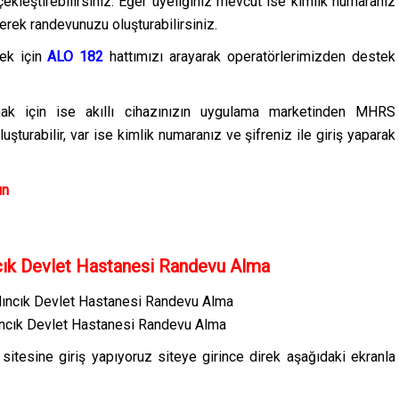
çekleştirebilirsiniz. Eğer üyeliğiniz mevcut ise kimlik numaranız
erek randevunuzu oluşturabilirsiniz.
k için
ALO 182
hattımızı arayarak operatörlerimizden destek
 için ise akıllı cihazınızın uygulama marketinden MHRS
şturabilir, var ise kimlik numaranız ve şifreniz ile giriş yaparak
ın
k Devlet Hastanesi Randevu Alma
cık Devlet Hastanesi Randevu Alma
/
sitesine giriş yapıyoruz siteye girince direk aşağıdaki ekranla