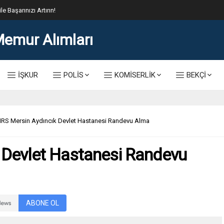
lis Alımı Kılavuzu ve Başvuru Ekranı
İŞKUR
POLİS
KOMİSERLİK
BEKÇİ
RS Mersin Aydıncık Devlet Hastanesi Randevu Alma
 Devlet Hastanesi Randevu
ABONE OL