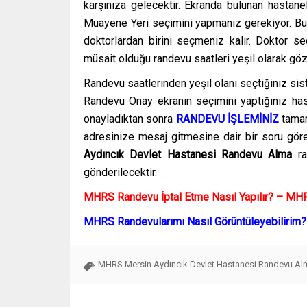
karşınıza gelecektir. Ekranda bulunan hastanel
Muayene Yeri seçimini yapmanız gerekiyor. Bu 
doktorlardan birini seçmeniz kalır. Doktor s
müsait olduğu randevu saatleri yeşil olarak gö
Randevu saatlerinden yeşil olanı seçtiğiniz si
Randevu Onay ekranın seçimini yaptığınız hast
onayladıktan sonra
RANDEVU İŞLEMİNİZ
tamam
adresinize mesaj gitmesine dair bir soru göre
Aydıncık Devlet Hastanesi Randevu Alma
ran
gönderilecektir.
MHRS Randevu İptal Etme Nasıl Yapılır? – M
MHRS Randevularımı Nasıl Görüntüleyebiliri
MHRS Mersin Aydıncık Devlet Hastanesi Randevu Al