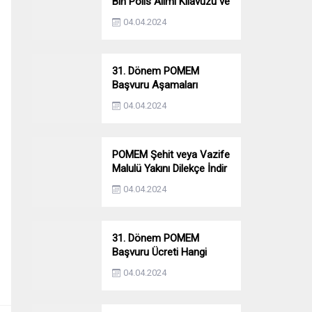
Bin Polis Alımı Kılavuzu ve
Başvuru Ekranı
04.04.2024
31. Dönem POMEM
Başvuru Aşamaları
Nelerdir? Ön Sağlık –
04.04.2024
Parkur – Mülakat
POMEM Şehit veya Vazife
Malulü Yakını Dilekçe İndir
04.04.2024
31. Dönem POMEM
Başvuru Ücreti Hangi
Bankaya Yatırılacak?
04.04.2024