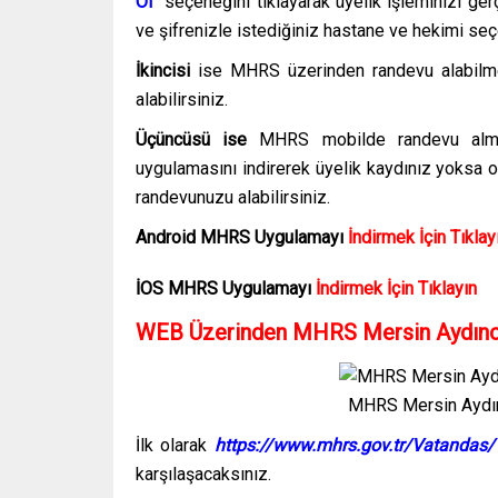
Ol”
seçeneğini tıklayarak üyelik işleminizi ger
ve şifrenizle istediğiniz hastane ve hekimi seç
İkincisi
ise MHRS üzerinden randevu alabilme
alabilirsiniz.
Üçüncüsü ise
MHRS mobilde randevu almak
uygulamasını indirerek üyelik kaydınız yoksa olu
randevunuzu alabilirsiniz.
Android MHRS
Uygulamayı
İndirmek İçin Tıklay
İOS MHRS
Uygulamayı
İndirmek İçin Tıklayın
WEB Üzerinden MHRS Mersin Aydıncı
MHRS Mersin Aydın
İlk olarak
https://www.mhrs.gov.tr/Vatandas
karşılaşacaksınız.