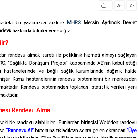
A
A
+
-
zdeki bu yazımızda sizlere
MHRS
Mersin Aydıncık Devlet
andevu
hakkında bilgiler vereceğiz.
ir?
ndan randevu almak sureti ile poliklinik hizmeti almayı sağlayan
S, ‘’Sağlıkta Dönüşüm Projesi’’ kapsamında AB’nin kabul ettiği
 hastanelerinde ve bağlı sağlık kurumlarında dağınık halde
miştir. Kamu hastanelerinin randevu sistemlerini bir merkezden
maktadır, Randevu sisteminden toplanan istatistik verileri yeni
maktadır.
nesi Randevu Alma
kilde randevu alabilirler. Bunlardan
birincisi
Web’den randevu
ise
“Randevu Al”
butonuna tıkladıktan sonra gelen ekrandan
“Üye