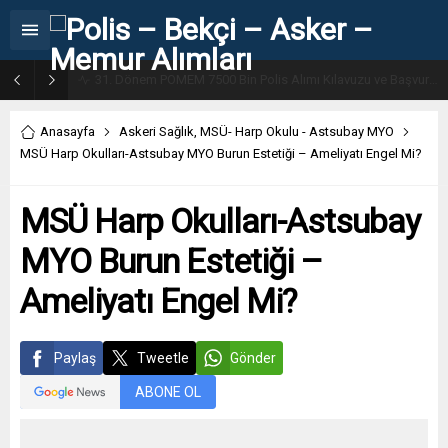
31. Dönem POMEM 7500 Bin Polis Alımı Kılavuzu ve Başvuru Ekranı
Anasayfa
Askeri Sağlık
,
MSÜ- Harp Okulu - Astsubay MYO
MSÜ Harp Okulları-Astsubay MYO Burun Estetiği – Ameliyatı Engel Mi?
MSÜ Harp Okulları-Astsubay
MYO Burun Estetiği –
Ameliyatı Engel Mi?
Paylaş
Tweetle
Gönder
ABONE OL