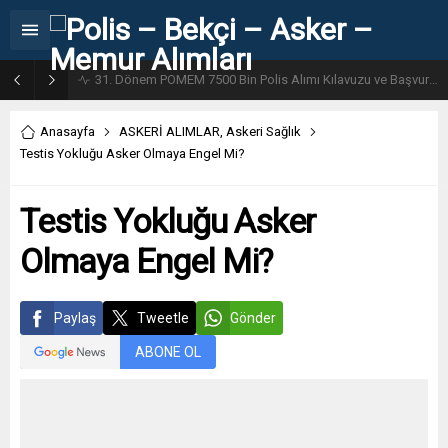
31. Dönem POMEM 7500 Bin Polis Alımı Kılavuzu ve Başvuru Ekranı
Anasayfa
ASKERİ ALIMLAR
,
Askeri Sağlık
Testis Yokluğu Asker Olmaya Engel Mi?
Testis Yokluğu Asker
Olmaya Engel Mi?
Paylaş
Tweetle
Gönder
ABONE OL