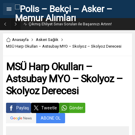
31. Dönem POMEM 7500 Bin Polis Alımı Kılavuzu ve Başvuru Ekranı
Anasayfa
Askeri Sağlık
MSÜ Harp Okulları – Astsubay MYO – Skolyoz – Skolyoz Derecesi
MSÜ Harp Okulları –
Astsubay MYO – Skolyoz –
Skolyoz Derecesi
Paylaş
Tweetle
Gönder
ABONE OL