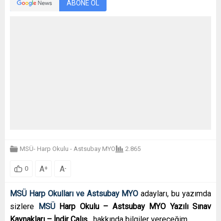
ABONE OL
MSÜ- Harp Okulu - Astsubay MYO
2.865
A
A
+
-
0
MSÜ Harp Okulları ve Astsubay MYO
adayları, bu yazımda
sizlere
MSÜ
Harp Okulu – Astsubay MYO Yazılı Sınav
Kaynakları – İndir Çalış
hakkında bilgiler vereceğim.