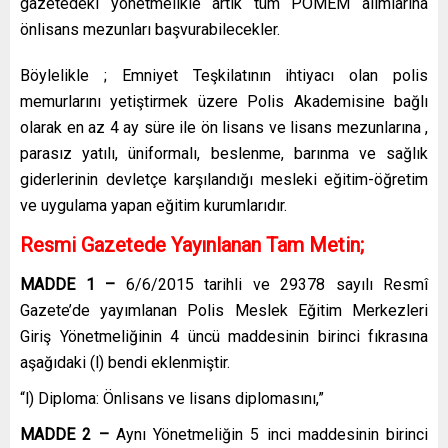
gazetedeki yönetmelikle artık tüm POMEM alımlarına
önlisans mezunları başvurabilecekler.
Böylelikle ; Emniyet Teşkilatının ihtiyacı olan polis
memurlarını yetiştirmek üzere Polis Akademisine bağlı
olarak en az 4 ay süre ile ön lisans ve lisans mezunlarına ,
parasız yatılı, üniformalı, beslenme, barınma ve sağlık
giderlerinin devletçe karşılandığı mesleki eğitim-öğretim
ve uygulama yapan eğitim kurumlarıdır.
Resmi Gazetede Yayınlanan Tam Metin;
MADDE 1 –
6/6/2015
tarihli ve 29378 sayılı Resmî
Gazete’de yayımlanan Polis Meslek Eğitim Merkezleri
Giriş Yönetmeliğinin 4 üncü maddesinin birinci fıkrasına
aşağıdaki (l) bendi eklenmiştir.
“l) Diploma:
Önlisans
ve lisans diplomasını,”
MADDE 2 –
Aynı Yönetmeliğin 5 inci maddesinin birinci