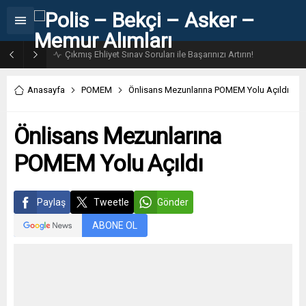
31. Dönem POMEM 7500 Bin Polis Alımı Kılavuzu ve Başvuru Ekranı
Anasayfa
POMEM
Önlisans Mezunlarına POMEM Yolu Açıldı
Önlisans Mezunlarına
POMEM Yolu Açıldı
Paylaş
Tweetle
Gönder
ABONE OL