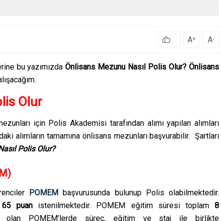
A
A
+
-
erine bu yazımızda
Önlisans Mezunu Nasıl Polis Olur? Önlisans
alışacağım.
lis Olur
 mezunları için Polis Akademisi tarafından alımı yapılan alımları
ıdaki alımların tamamına önlisans mezunları başvurabilir. Şartları
asıl Polis Olur?
EM)
enciler
POMEM
başvurusunda bulunup Polis olabilmektedir.
65 puan
istenilmektedir. POMEM eğitim süresi toplam
8
ı olan POMEM’lerde süreç, eğitim ve staj ile birlikte