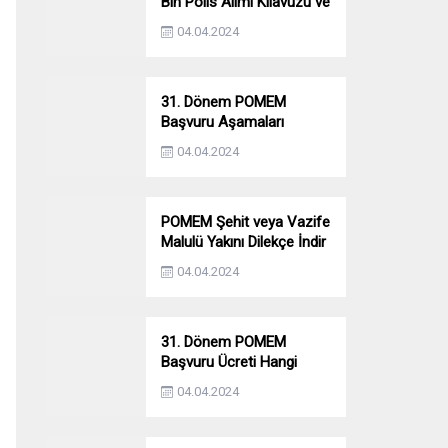
Bin Polis Alımı Kılavuzu ve
Başvuru Ekranı
04.04.2024
31. Dönem POMEM
Başvuru Aşamaları
Nelerdir? Ön Sağlık –
04.04.2024
Parkur – Mülakat
POMEM Şehit veya Vazife
Malulü Yakını Dilekçe İndir
04.04.2024
31. Dönem POMEM
Başvuru Ücreti Hangi
Bankaya Yatırılacak?
04.04.2024