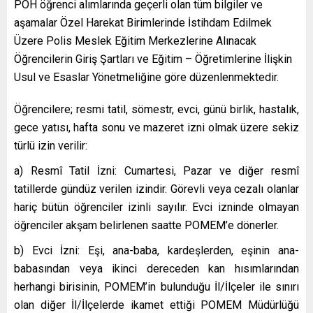
PÖH öğrenci alımlarında geçerli olan tüm bilgiler ve
aşamalar Özel Harekat Birimlerinde İstihdam Edilmek
Üzere Polis Meslek Eğitim Merkezlerine Alınacak
Öğrencilerin Giriş Şartları ve Eğitim – Öğretimlerine İlişkin
Usul ve Esaslar Yönetmeliğine göre düzenlenmektedir.
Öğrencilere; resmi tatil, sömestr, evci, günü birlik, hastalık,
gece yatısı, hafta sonu ve mazeret izni olmak üzere sekiz
türlü izin verilir:
a) Resmî Tatil İzni: Cumartesi, Pazar ve diğer resmî
tatillerde gündüz verilen izindir. Görevli veya cezalı olanlar
hariç bütün öğrenciler izinli sayılır. Evci izninde olmayan
öğrenciler akşam belirlenen saatte POMEM’e dönerler.
b) Evci İzni: Eşi, ana-baba, kardeşlerden, eşinin ana-
babasından veya ikinci dereceden kan hısımlarından
herhangi birisinin, POMEM’in bulunduğu İl/İlçeler ile sınırı
olan diğer İl/İlçelerde ikamet ettiği POMEM Müdürlüğü