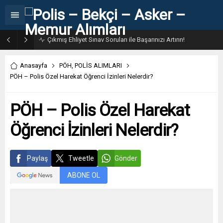
31. Dönem POMEM 7500 Bin Polis Alımı Kılavuzu ve Başvuru Ekranı
Anasayfa
PÖH
,
POLİS ALIMLARI
PÖH – Polis Özel Harekat Öğrenci İzinleri Nelerdir?
PÖH – Polis Özel Harekat
Öğrenci İzinleri Nelerdir?
Paylaş
Tweetle
Gönder
ABONE OL