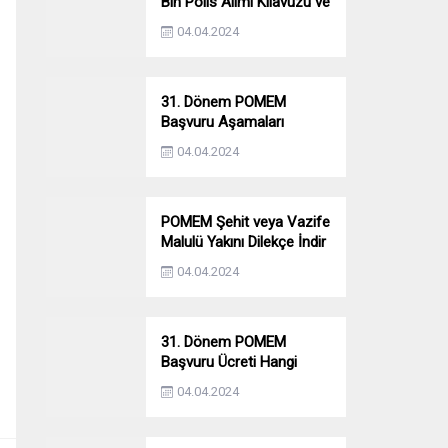
Bin Polis Alımı Kılavuzu ve
Başvuru Ekranı
04.04.2024
31. Dönem POMEM
Başvuru Aşamaları
Nelerdir? Ön Sağlık –
04.04.2024
Parkur – Mülakat
POMEM Şehit veya Vazife
Malulü Yakını Dilekçe İndir
04.04.2024
31. Dönem POMEM
Başvuru Ücreti Hangi
Bankaya Yatırılacak?
04.04.2024