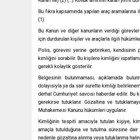
Kararı ile) (2) (…) Kolluk amirinin kararı yirmi d
Bu fıkra kapsamında yapılan araç aramalarına ili
(1)
Bu Kanun ve diğer kanunların verdiği görevleri
için durdurulan kişiler ve araçlarla ilgili hükümler
Polis, görevini yerine getirirken, kendisinin
kimliğini sorabilir. Bu kişilere kimliğini ispatl
gerekli kolaylık gösterilir.
Belgesinin bulunmaması, açıklamada bulu
dolayısıyla ya da sair surette kimliği belirlen
derhal Cumhuriyet savcısı haberdar edilir. Bu kiş
gerekirse tutuklanır. Gözaltına ve tutuklam
Muhakemesi Kanunu hükümleri uygulanır.
Kimliğinin tespiti amacıyla tutulan kişiye, k
amaçla tutulduğuna ve tutulma süresine dair b
nedenle gözaltına alınma veya tutuklanma haline