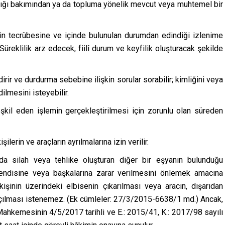
arlığı bakımından ya da topluma yönelik mevcut veya muhtemel bir
isin tecrübesine ve içinde bulunulan durumdan edindiği izlenime
üreklilik arz edecek, fiilî durum ve keyfilik oluşturacak şekilde
rir ve durdurma sebebine ilişkin sorular sorabilir; kimliğini veya
ilmesini isteyebilir.
il eden işlemin gerçekleştirilmesi için zorunlu olan süreden
erin ve araçların ayrılmalarına izin verilir.
da silah veya tehlike oluşturan diğer bir eşyanın bulunduğu
kendisine veya başkalarına zarar verilmesini önlemek amacına
 kişinin üzerindeki elbisenin çıkarılması veya aracın, dışarıdan
açılması istenemez. (Ek cümleler: 27/3/2015-6638/1 md.) Ancak,
a Mahkemesinin 4/5/2017 tarihli ve E.: 2015/41, K.: 2017/98 sayılı