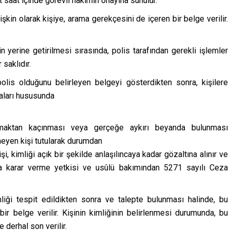
ört saat içinde görevli hâkimin onayına sunulur.
şkin olarak kişiye, arama gerekçesini de içeren bir belge verilir.
n yerine getirilmesi sırasında, polis tarafından gerekli işlemler
 saklıdır.
 polis olduğunu belirleyen belgeyi gösterdikten sonra, kişilere
amaları hususunda
nmaktan kaçınması veya gerçeğe aykırı beyanda bulunması
emeyen kişi tutularak durumdan
i, kimliği açık bir şekilde anlaşılıncaya kadar gözaltına alınır ve
aya karar verme yetkisi ve usûlü bakımından 5271 sayılı Ceza
imliği tespit edildikten sonra ve talepte bulunması halinde, bu
ir belge verilir. Kişinin kimliğinin belirlenmesi durumunda, bu
 derhal son verilir.