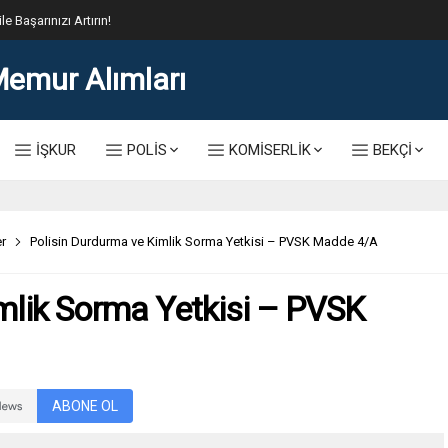
lis Alımı Kılavuzu ve Başvuru Ekranı
İŞKUR
POLİS
KOMİSERLİK
BEKÇİ
r
Polisin Durdurma ve Kimlik Sorma Yetkisi – PVSK Madde 4/A
mlik Sorma Yetkisi – PVSK
ABONE OL