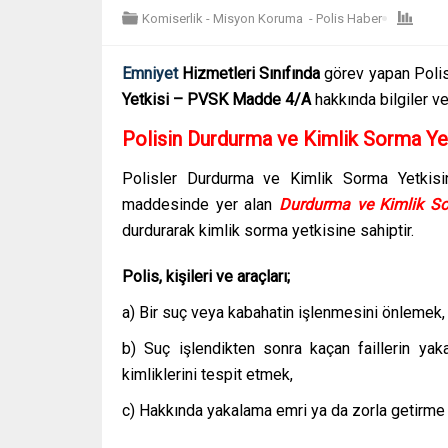
Komiserlik - Misyon Koruma
-
Polis Haber
Emniyet
Hizmetleri Sınıfında
görev yapan Poli
Yetkisi – PVSK Madde 4/A
hakkında bilgiler v
Polisin Durdurma ve Kimlik Sorma Y
Polisler Durdurma ve Kimlik Sorma Yetkisi
maddesinde yer alan
Durdurma ve Kimlik S
durdurarak kimlik sorma yetkisine sahiptir.
Polis, kişileri ve araçları;
a) Bir suç veya kabahatin işlenmesini önlemek,
b) Suç işlendikten sonra kaçan faillerin yak
kimliklerini tespit etmek,
c) Hakkında yakalama emri ya da zorla getirme ka