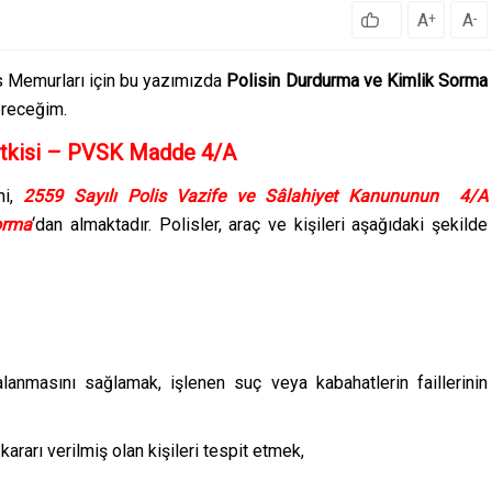
A
A
+
-
s Memurları için bu yazımızda
Polisin Durdurma ve Kimlik Sorma
ereceğim.
etkisi – PVSK Madde 4/A
ni,
2559 Sayılı
Polis Vazife ve Sâlahiyet Kanununun 4/A
orma
‘dan almaktadır. Polisler, araç ve kişileri aşağıdaki şekilde
alanmasını sağlamak, işlenen suç veya kabahatlerin faillerinin
rarı verilmiş olan kişileri tespit etmek,