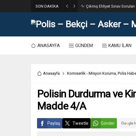
SON DAKİKA
31. Dönem POMEM 7500 Bin Po
ANASAYFA
GÜNDEM
KAMU İLAN
Anasayfa
Komiserlik - Misyon Koruma
,
Polis Habe
Polisin Durdurma ve Ki
Madde 4/A
Paylaş
Tweetle
Gönder