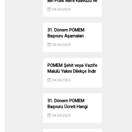
Bin Polis Alımı Kılavuzu ve
Başvuru Ekranı
04.04.2024
31. Dönem POMEM
Başvuru Aşamaları
Nelerdir? Ön Sağlık –
04.04.2024
Parkur – Mülakat
POMEM Şehit veya Vazife
Malulü Yakını Dilekçe İndir
04.04.2024
31. Dönem POMEM
Başvuru Ücreti Hangi
Bankaya Yatırılacak?
04.04.2024