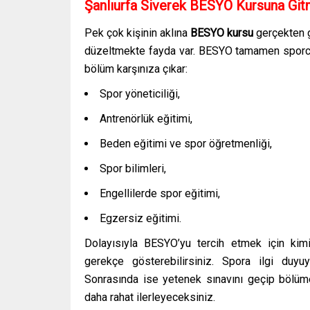
Şanlıurfa Siverek
BESYO Kursuna Git
Pek çok kişinin aklına
BESYO kursu
gerçekten g
düzeltmekte fayda var. BESYO tamamen sporcul
bölüm karşınıza çıkar:
Spor yöneticiliği,
Antrenörlük eğitimi,
Beden eğitimi ve spor öğretmenliği,
Spor bilimleri,
Engellilerde spor eğitimi,
Egzersiz eğitimi.
Dolayısıyla BESYO’yu tercih etmek için kim
gerekçe gösterebilirsiniz. Spora ilgi duy
Sonrasında ise yetenek sınavını geçip bölüm
daha rahat ilerleyeceksiniz.