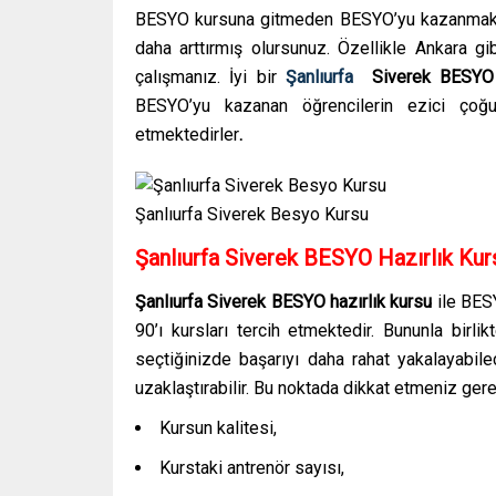
BESYO kursuna gitmeden BESYO’yu kazanmak el
daha arttırmış olursunuz. Özellikle Ankara g
çalışmanız. İyi bir
Şanlıurfa
Siverek
BESYO
BESYO’yu kazanan öğrencilerin ezici çoğun
etmektedirler
.
Şanlıurfa Siverek Besyo Kursu
Şanlıurfa Siverek
BESYO Hazırlık Kur
Şanlıurfa Siverek
BESYO hazırlık kursu
ile BES
90’ı kursları tercih etmektedir. Bununla birl
seçtiğinizde başarıyı daha rahat yakalayabilec
uzaklaştırabilir. Bu noktada dikkat etmeniz gere
Kursun kalitesi,
Kurstaki antrenör sayısı,