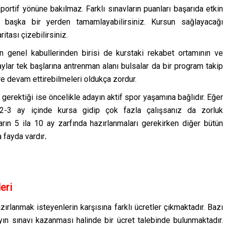
ortif yönüne bakılmaz. Farklı sınavların puanları başarıda etkin
zi başka bir yerden tamamlayabilirsiniz. Kursun sağlayacağı
itası çizebilirsiniz.
ın genel kabullerinden birisi de kurstaki rekabet ortamının ve
lar tek başlarına antrenman alanı bulsalar da bir program takip
re devam ettirebilmeleri oldukça zordur.
rektiği ise öncelikle adayın aktif spor yaşamına bağlıdır. Eğer
2-3 ay içinde kursa gidip çok fazla çalışsanız da zorluk
arın 5 ila 10 ay zarfında hazırlanmaları gerekirken diğer bütün
a fayda vardır
.
eri
azırlanmak isteyenlerin karşısına farklı ücretler çıkmaktadır. Bazı
ayın sınavı kazanması halinde bir ücret talebinde bulunmaktadır.