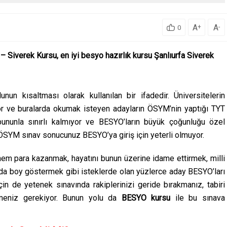
A
A
+
-
0
– Siverek Kursu, en iyi besyo hazırlık kursu Şanlıurfa Siverek
n kısaltması olarak kullanılan bir ifadedir. Üniversitelerin
yor ve buralarda okumak isteyen adayların ÖSYM’nin yaptığı TYT
bununla sınırlı kalmıyor ve BESYO’ların büyük çoğunluğu özel
ÖSYM sınav sonucunuz BESYO’ya giriş için yeterli olmuyor.
em para kazanmak, hayatını bunun üzerine idame ettirmek, milli
rda boy göstermek gibi isteklerde olan yüzlerce aday BESYO’ları
için de yetenek sınavında rakiplerinizi geride bırakmanız, tabiri
rmeniz gerekiyor. Bunun yolu da
BESYO kursu
ile bu sınava