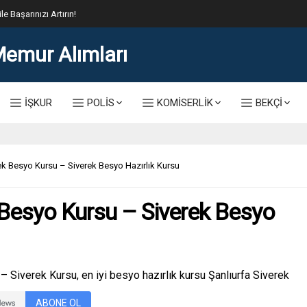
lis Alımı Kılavuzu ve Başvuru Ekranı
İŞKUR
POLİS
KOMİSERLİK
BEKÇİ
ek Besyo Kursu – Siverek Besyo Hazırlık Kursu
 Besyo Kursu – Siverek Besyo
 Siverek Kursu, en iyi besyo hazırlık kursu Şanlıurfa Siverek
ABONE OL