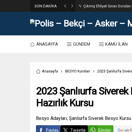
SON DAKİKA
31. Dönem POMEM 7500 Bin Po
ANASAYFA
GÜNDEM
KAMU İLAN
Anasayfa
BESYO Kursları
2023 Şanlıurfa Siver
2023 Şanlıurfa Siverek
Hazırlık Kursu
Besyo Adayları, Şanlıurfa Siverek Besyo Kursu –
Paylaş
Tweetle
Gönder