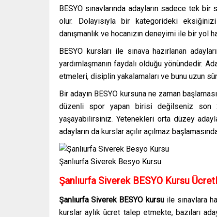
BESYO sınavlarında adayların sadece tek bir sp
olur. Dolayısıyla bir kategorideki eksiğini
danışmanlık ve hocanızın deneyimi ile bir yol har
BESYO kursları ile sınava hazırlanan adaylar
yardımlaşmanın faydalı olduğu yönündedir. Aday
etmeleri, disiplin yakalamaları ve bunu uzun sü
Bir adayın BESYO kursuna ne zaman başlaması ge
düzenli spor yapan birisi değilseniz son 
yaşayabilirsiniz. Yetenekleri orta düzey adayl
adayların da kurslar açılır açılmaz başlamasınd
Şanlıurfa Siverek Besyo Kursu
Şanlıurfa Siverek
BESYO Kursu Ücretl
Şanlıurfa Siverek
BESYO kursu
ile sınavlara h
kurslar aylık ücret talep etmekte, bazıları ad