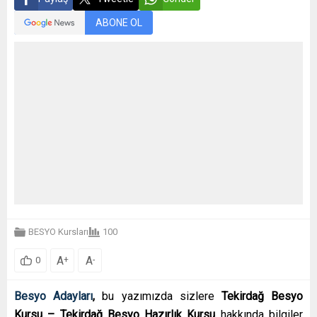
ABONE OL
BESYO Kursları
100
A
A
+
-
0
Besyo Adayları
,
bu yazımızda sizlere
Tekirdağ Besyo
Kursu – Tekirdağ Besyo Hazırlık Kursu
hakkında bilgiler