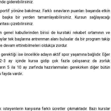
de giderebilirsiniz.
ortif yönüne bakılmaz. Farklı sınavların puanları başarıda etkin
zi başka bir yerden tamamlayabilirsiniz. Kursun sağlayacağı
itası çizebilirsiniz.
ın genel kabullerinden birisi de kurstaki rekabet ortamının ve
lar tek başlarına antrenman alanı bulsalar da bir program takip
re devam ettirebilmeleri oldukça zordur.
rektiği ise öncelikle adayın aktif spor yaşamına bağlıdır. Eğer
2-3 ay içinde kursa gidip çok fazla çalışsanız da zorluk
arın 5 ila 10 ay zarfında hazırlanmaları gerekirken diğer bütün
a fayda vardır
.
k isteyenlerin karşısına farklı ücretler çıkmaktadır. Bazı kurslar