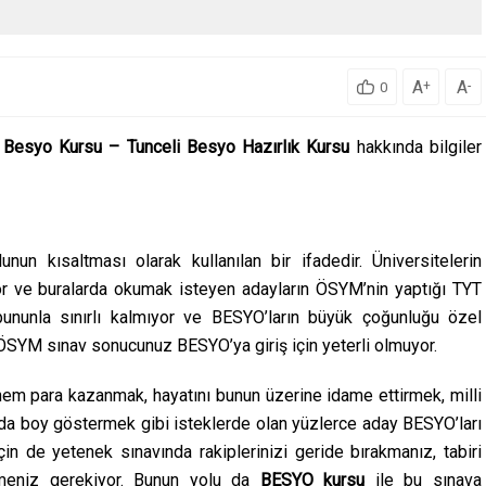
A
A
+
-
0
 Besyo Kursu – Tunceli Besyo Hazırlık Kursu
hakkında bilgiler
n kısaltması olarak kullanılan bir ifadedir. Üniversitelerin
yor ve buralarda okumak isteyen adayların ÖSYM’nin yaptığı TYT
bununla sınırlı kalmıyor ve BESYO’ların büyük çoğunluğu özel
ÖSYM sınav sonucunuz BESYO’ya giriş için yeterli olmuyor.
em para kazanmak, hayatını bunun üzerine idame ettirmek, milli
rda boy göstermek gibi isteklerde olan yüzlerce aday BESYO’ları
için de yetenek sınavında rakiplerinizi geride bırakmanız, tabiri
rmeniz gerekiyor. Bunun yolu da
BESYO kursu
ile bu sınava