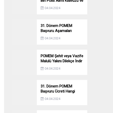
Bin Polis Alımı Kılavuzu ve
Başvuru Ekranı
04.04.2024
31. Dönem POMEM
Başvuru Aşamaları
Nelerdir? Ön Sağlık –
04.04.2024
Parkur – Mülakat
POMEM Şehit veya Vazife
Malulü Yakını Dilekçe İndir
04.04.2024
31. Dönem POMEM
Başvuru Ücreti Hangi
Bankaya Yatırılacak?
04.04.2024