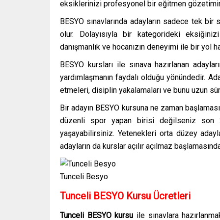
eksiklerinizi profesyonel bir eğitmen gözetimin
BESYO sınavlarında adayların sadece tek bir sp
olur. Dolayısıyla bir kategorideki eksiğini
danışmanlık ve hocanızın deneyimi ile bir yol har
BESYO kursları ile sınava hazırlanan adaylar
yardımlaşmanın faydalı olduğu yönündedir. Aday
etmeleri, disiplin yakalamaları ve bunu uzun sü
Bir adayın BESYO kursuna ne zaman başlaması ge
düzenli spor yapan birisi değilseniz son 
yaşayabilirsiniz. Yetenekleri orta düzey adayl
adayların da kurslar açılır açılmaz başlamasınd
Tunceli Besyo
Tunceli BESYO Kursu Ücretleri
Tunceli BESYO kursu
ile sınavlara hazırlanma