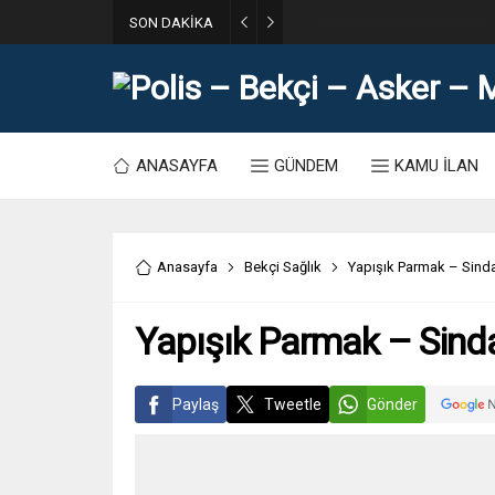
SON DAKİKA
31. Dönem POMEM 7500 Bin Po
ANASAYFA
GÜNDEM
KAMU İLAN
Anasayfa
Bekçi Sağlık
Yapışık Parmak – Sinda
Yapışık Parmak – Sinda
Paylaş
Tweetle
Gönder