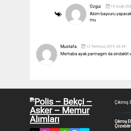
Özgür
19 Ocak 202
Abim başvuru yapacak 
mu
Mustafa
12 Temmuz 2019, 00:34
Merhaba ayak parmagim da sindaklit v
Çıkmış E
Çıkmış E
Çözebilir