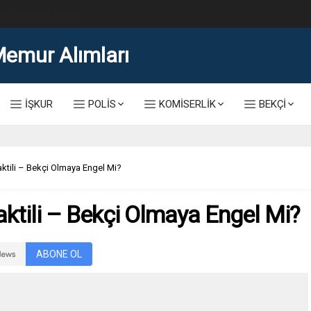
lis Alımı Kılavuzu ve Başvuru Ekranı
İŞKUR
POLİS
KOMİSERLİK
BEKÇİ
ktili – Bekçi Olmaya Engel Mi?
ktili – Bekçi Olmaya Engel Mi?
ABONE OL