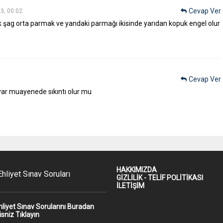
Cevap Ver
3, 00:02
şag orta parmak ve yandaki parmağı ikisinde yarıdan kopuk engel olur
Cevap Ver
ar muayenede sıkıntı olur mu
HAKKIMIZDA
hliyet Sınav Soruları
GİZLİLİK - TELİF POLİTİKASI
İLETİŞİM
hliyet Sınav Sorularını Buradan
isniz Tıklayın