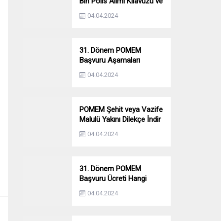
Bin Polis Alımı Kılavuzu ve
Başvuru Ekranı
04.04.2024
31. Dönem POMEM
Başvuru Aşamaları
Nelerdir? Ön Sağlık –
04.04.2024
Parkur – Mülakat
POMEM Şehit veya Vazife
Malulü Yakını Dilekçe İndir
04.04.2024
31. Dönem POMEM
Başvuru Ücreti Hangi
Bankaya Yatırılacak?
04.04.2024