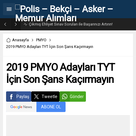
31. Dönem POMEM 7500 Bin Polis Alımı Kılavuzu ve Başvuru Ekranı
Anasayfa
PMYO
2019 PMYO Adayları TYT İçin Son Şans Kaçırmayın
2019 PMYO Adayları TYT
İçin Son Şans Kaçırmayın
Paylaş
Tweetle
Gönder
ABONE OL