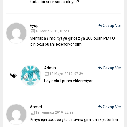
kadar bir süre sonra oluyor?
Eyüp
Cevap Ver
15 Mayıs 2019, 01:23
Merhaba şimdi tyt ye giricez ya 260 puan PMYO
için okul puanı eklendiyor dimi
Admin
Cevap Ver
15 Mayıs 2019, 07:39
Hayır okul puanı eklenmiyor
Ahmet
Cevap Ver
18 Temmuz 2019, 22:33
Pmyo için sadece yks sınavına girmemiz yeterlimi