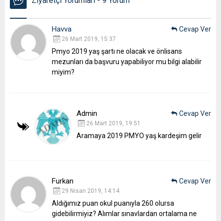
Ziyaretçi Yorumları - 9 Yorum
Havva
Cevap Ver
26 Mart 2019, 15:37
Pmyo 2019 yaş şartı ne olacak ve önlisans
mezunları da başvuru yapabiliyor mu bilgi alabilir
miyim?
Admin
Cevap Ver
26 Mart 2019, 19:51
Aramaya 2019 PMYO yaş kardeşim gelir
Furkan
Cevap Ver
29 Nisan 2019, 14:14
Aldığımız puan okul puanıyla 260 olursa
gidebilirmiyiz?
Alımlar sınavlardan ortalama ne