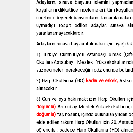
Adayların, sınava başvuru işlemini yapmada
koşullarını dikkatlice incelemeleri, tüm koşullar
ücretini ödeyerek başvurularını tamamlamaları
uymadığı tespit edilen adaylar, sınava al
yararlanamayacaklardır.
Adayların sınava başvurabilmeleri için aşağıdak
1) Türkiye Cumhuriyeti vatandaşı olmak (Çift
Okulları/Astsubay Meslek Yüksekokullarınd
vazgeçmeleri gerekeceğini göz önünde bulundur
2) Harp Okullarına (HO)
kadın ve erkek,
Astsub
alınacaktır.
3) Gün ve aya bakılmaksızın Harp Okulları iç
doğumlu)
, Astsubay Meslek Yüksekokulları içi
doğumlu)
Yaş hesabı, içinde bulunulan yıldan d
elde edilen rakam Harp Okulları için 20, Astsu
öğrenciler, sadece Harp Okullarına (HO) alınac