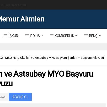
lis Alımı Kılavuzu ve Başvuru Ekranı
İŞKUR
POLİS
KOMİSERLİK
BEKÇİ
021 MSÜ Harp Okulları ve Astsubay MYO Başvuru Şartları – Başvuru Kılavuzu
rı ve Astsubay MYO Başvuru
vuzu
ABONE OL