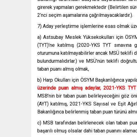
girerek yapmaları gerekmektedir (Belirtilen sür
2’nci seçim aşamalarına çağrılmayacaklardır.).
7) Aday yerleştirme işlemlerine esas olmak üz
a) Astsubay Meslek Yüksekokulları için ÖSYM 
(TYT)’ne katılmış (2020-YKS TYT sınavına 
oturumuna katılmayabilirler ancak MSÜ teklifi 
bulundurmalıdırlar.) ve MSÜ’nün teklifi doğr
taban puanı almış olmak,
b) Harp Okulları için ÖSYM Başkanlığınca yapı
üzerinde puan almış adaylar, 2021-YKS TYT
MSB’nin bir taban puan belirleyeceğini göz önü
(AYT) katılmış, 2021-YKS Sayısal ve Eşit Ağı
Bakanlığınca belirlenmiş taban puan türünü alm
c) MSB tarafından belirlenecek olan taban pua
başarılı olmuş olsalar dahi taban puanını alamadık