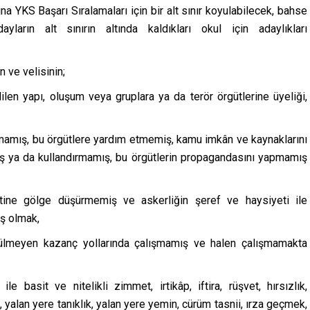
na YKS Başarı Sıralamaları için bir alt sınır koyulabilecek, bahse
ların alt sınırın altında kaldıkları okul için adaylıkları
n ve velisinin;
dilen yapı, oluşum veya gruplara ya da terör örgütlerine üyeliği,
 olmamış, bu örgütlere yardım etmemiş, kamu imkân ve kaynaklarını
ş ya da kullandırmamış, bu örgütlerin propagandasını yapmamış
etine gölge düşürmemiş ve askerliğin şeref ve haysiyeti ile
ş olmak,
ülmeyen kazanç yollarında çalışmamış ve halen çalışmamakta
le basit ve nitelikli zimmet, irtikâp, iftira, rüşvet, hırsızlık,
a, yalan yere tanıklık, yalan yere yemin, cürüm tasnii, ırza geçmek,