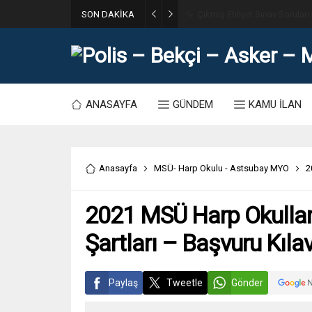
SON DAKİKA
31. Dönem POMEM 7500 Bin Po
ANASAYFA
GÜNDEM
KAMU İLAN
Anasayfa
MSÜ- Harp Okulu - Astsubay MYO
2
2021 MSÜ Harp Okulla
Şartları – Başvuru Kıla
Paylaş
Tweetle
Gönder