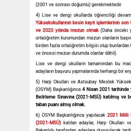
(2001 ve sonrası doğumlu) gerekmektedir.
4) Lise ve dengi okullarda öğrenciliği deva
Yüksekokullarının kesin kayıt işlemlerinin s
ve 2020 yılında mezun olmak
(Daha önceki y
ortaöğretim kurumundan mezun olanların başvu
birden fazla ortaöğretim bilgisi olup bunlardan
ve öncesi mezun durumda olanlar dâhil).
Lise ve dengi okulların tamamından bu mad
adayların başvuru yapmalarında herhangi bir e
5) Harp Okulları ve Astsubay Meslek Yüksek
(ÖSYM) Başkanlığınca
4 Nisan 2021 tarihinde
Belirleme Sınavına (2021-MSÜ) katılmış ve bu
taban puanı almış olmak.
6) ÖSYM Başkanlığınca yapılacak
2021 Milli 
(2021-MSÜ)
katılan adaylar, Harp Okulları 
Bakanlığı tarafından adaylara duyurulacak tari