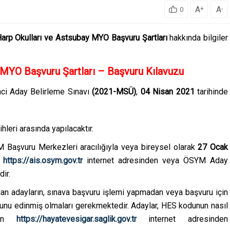
A
A
+
-
0
rp Okulları ve Astsubay MYO Başvuru Şartları
hakkında bilgiler
MYO Başvuru Şartları – Başvuru Kılavuzu
nci Aday Belirleme Sınavı
(2021-MSÜ)
,
04 Nisan 2021
tarihinde
rihleri arasında yapılacaktır.
M Başvuru Merkezleri aracılığıyla veya bireysel olarak
27 Ocak
n
https://ais.osym.gov.tr
internet adresinden veya ÖSYM Aday
ir.
an adayların, sınava başvuru işlemi yapmadan veya başvuru için
u edinmiş olmaları gerekmektedir. Adaylar, HES kodunun nasıl
ının
https://hayatevesigar.saglik.gov.tr
internet adresinden