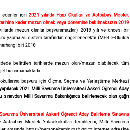
m edenler için
2021 yılında Harp Okulları ve Astsubay Meslek
on tarihine kadar mezun olmak veya dönemine bakılmaksızın 2019
ıllarda mezun olanlar başvuramazlar.). 2018 yılı ve öncesi bir
ru yapmaları sistem tarafından engellenecektir (MEB e-Okulda
 herhangi biri 2018
dede belirtilen tarihlerde mezun olan/mezun olabilecek tüm
ngel bulunmamaktadır.
okullarına başvuru için Ölçme, Seçme ve Yerleştirme Merkezi
 yapılacak 2021 Milli Savunma Üniversitesi Askeri Öğrenci Aday
 sınavdan Milli Savunma Bakanlığınca belirlenecek olan çağrı
Savunma Üniversitesi Askeri Öğrenci Aday Belirleme Sınavına
ve Astsubay Meslek Yüksekokulları tercihlerini, Milli Savunma
hler arasında https://personeltemin.msb.gov.tr internet adresine