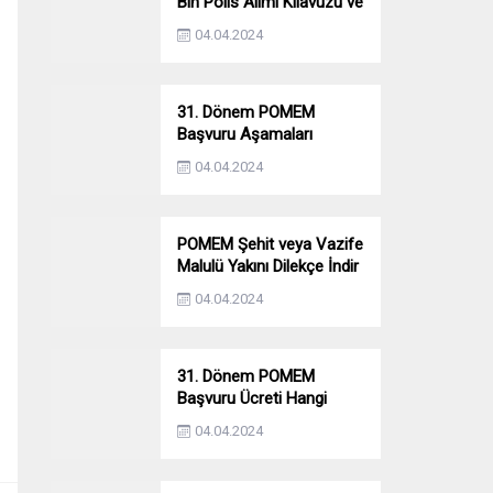
Bin Polis Alımı Kılavuzu ve
Başvuru Ekranı
04.04.2024
31. Dönem POMEM
Başvuru Aşamaları
Nelerdir? Ön Sağlık –
04.04.2024
Parkur – Mülakat
POMEM Şehit veya Vazife
Malulü Yakını Dilekçe İndir
04.04.2024
31. Dönem POMEM
Başvuru Ücreti Hangi
Bankaya Yatırılacak?
04.04.2024