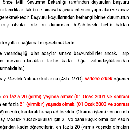
n önce Milli Savunma Bakanlığı tarafından duyurulan başvuru
ını taşıdıkları takdirde sınava başvuru işlemini yapmaları ve sınav
 gerekmektedir. Başvuru koşullarından herhangi birine durumunun
ınmış olsalar bile bu durumdan doğabilecek hiçbir haktan
i koşulları sağlamaları gerekmektedir:
e vatandaşlığı olan adaylar sınava başvurabilirler ancak, Harp
an mezun olacakları tarihe kadar diğer vatandaşlıklarından
malıdırlar.).
ay Meslek Yüksekokullarına (Asb. MYO)
sadece erkek
öğrenci
in
en fazla 20 (yirmi) yaşında olmak (01 Ocak 2001 ve sonrası
n en fazla
21 (yirmibir) yaşında olmak. (01 Ocak 2000 ve sonrası
oğum yılı çıkarılarak hesap edilecektir. Çıkarma işlemi sonucunda
bay Meslek Yüksekokulları için 21 ve daha küçük olmalıdır. Kadın
ağından kadın öğrencilerin, en fazla 20 (yirmi) yaşında olmaları