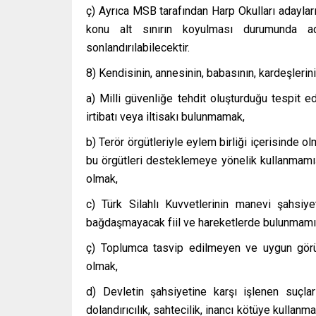
ç) Ayrıca MSB tarafından Harp Okulları adayları
konu alt sınırın koyulması durumunda aday
sonlandırılabilecektir.
8) Kendisinin, annesinin, babasının, kardeşlerini
a) Milli güvenliğe tehdit oluşturduğu tespit e
irtibatı veya iltisakı bulunmamak,
b) Terör örgütleriyle eylem birliği içerisinde
bu örgütleri desteklemeye yönelik kullanmamı
olmak,
c) Türk Silahlı Kuvvetlerinin manevi şahsiy
bağdaşmayacak fiil ve hareketlerde bulunmamı
ç) Toplumca tasvip edilmeyen ve uygun gör
olmak,
d) Devletin şahsiyetine karşı işlenen suçlar i
dolandırıcılık, sahtecilik, inancı kötüye kullanm