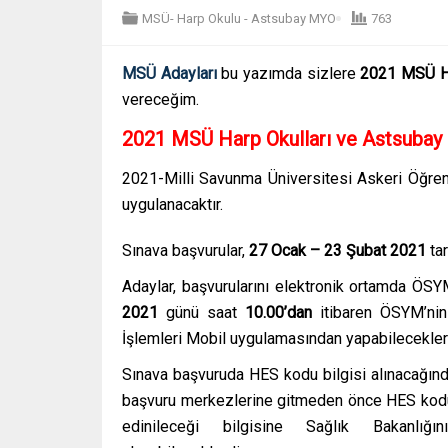
MSÜ- Harp Okulu - Astsubay MYO
763
MSÜ Adayları
bu yazımda sizlere
2021
MSÜ Ha
vereceğim.
2021 MSÜ Harp Okulları ve Astsubay 
2021-Milli Savunma Üniversitesi Askeri Öğre
uygulanacaktır.
Sınava başvurular,
27 Ocak – 23 Şubat 2021
ta
Adaylar, başvurularını elektronik ortamda ÖSY
2021
günü saat
10.00’dan
itibaren ÖSYM’ni
İşlemleri Mobil uygulamasından yapabileceklerd
Sınava başvuruda HES kodu bilgisi alınacağınd
başvuru merkezlerine gitmeden önce HES kodun
edinileceği bilgisine Sağlık Bakanlığ