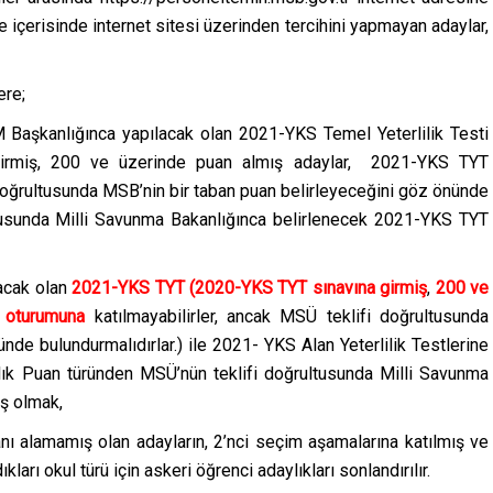
e içerisinde internet sitesi üzerinden tercihini yapmayan adaylar,
ere;
Başkanlığınca yapılacak olan 2021-YKS Temel Yeterlilik Testi
girmiş, 200 ve üzerinde puan almış adaylar, 2021-YKS TYT
doğrultusunda MSB’nin bir taban puan belirleyeceğini göz önünde
ultusunda Milli Savunma Bakanlığınca belirlenecek 2021-YKS TYT
lacak olan
2021-YKS TYT (2020-YKS TYT sınavına girmiş
,
200 ve
 oturumuna
katılmayabilirler, ancak MSÜ teklifi doğrultusunda
nde bulundurmalıdırlar.) ile 2021- YKS Alan Yeterlilik Testlerine
rlık Puan türünden MSÜ’nün teklifi doğrultusunda Milli Savunma
ış olmak,
nı alamamış olan adayların, 2’nci seçim aşamalarına katılmış ve
ları okul türü için askeri öğrenci adaylıkları sonlandırılır.