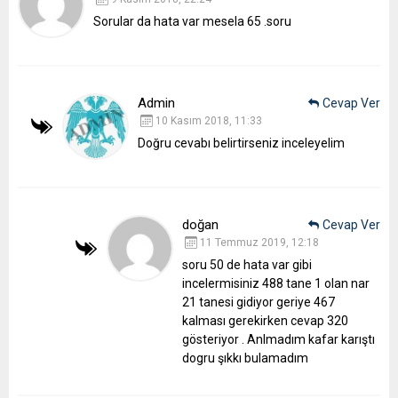
Sorular da hata var mesela 65 .soru
Admin
Cevap Ver
10 Kasım 2018, 11:33
Doğru cevabı belirtirseniz inceleyelim
doğan
Cevap Ver
11 Temmuz 2019, 12:18
soru 50 de hata var gibi
incelermisiniz 488 tane 1 olan nar
21 tanesi gidiyor geriye 467
kalması gerekirken cevap 320
gösteriyor . Anlmadım kafar karıştı
dogru şıkkı bulamadım