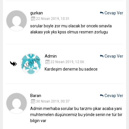
gurkan
Cevap Ver
22 Nisan 2019, 10:31
sorular boyle zor mu olacak bır oncekı sınavla
alakası yok yks kpss olmus resmen zorlugu
Admin
Cevap Ver
22 Nisan 2019, 12:06
Kardeşim deneme bu sadece
Baran
Cevap Ver
30 Nisan 2019, 00:37
Admin merhaba sorular bu tarzmı çıkar acaba yani
muhtemelen düşüncemiz bu yönde senin ne tür bir
bilgin var