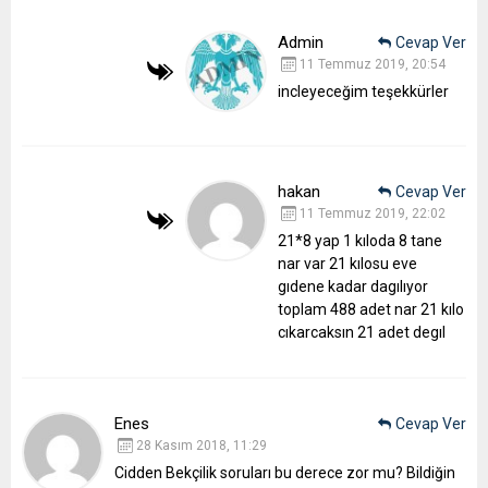
Admin
Cevap Ver
11 Temmuz 2019, 20:54
incleyeceğim teşekkürler
hakan
Cevap Ver
11 Temmuz 2019, 22:02
21*8 yap 1 kıloda 8 tane
nar var 21 kılosu eve
gıdene kadar dagılıyor
toplam 488 adet nar 21 kılo
cıkarcaksın 21 adet degıl
Enes
Cevap Ver
28 Kasım 2018, 11:29
Cidden Bekçilik soruları bu derece zor mu?
Bildiğin