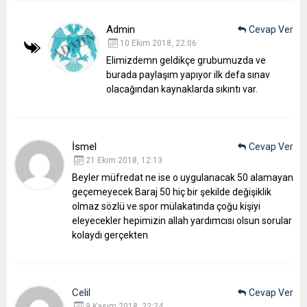
Admin
Cevap Ver
10 Ekim 2018, 22:06
Elimizdemn geldikçe grubumuzda ve
burada paylaşım yapıyor ilk defa sınav
olacağından kaynaklarda sıkıntı var.
İsmel
Cevap Ver
21 Ekim 2018, 12:13
Beyler müfredat ne ise o uygulanacak 50 alamayan
geçemeyecek Baraj 50 hiç bir şekilde değişiklik
olmaz sözlü ve spor mülakatında çoğu kişiyi
eleyecekler hepimizin allah yardımcısı olsun sorular
kolaydı gerçekten
Celil
Cevap Ver
9 Kasım 2018, 22:24