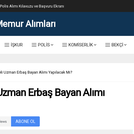
lis Alımı Kılavuzu ve Başvuru Ekranı
İŞKUR
POLİS
KOMİSERLİK
BEKÇİ
i Uzman Erbaş Bayan Alımı Yapılacak Mı?
Uzman Erbaş Bayan Alımı
ABONE OL