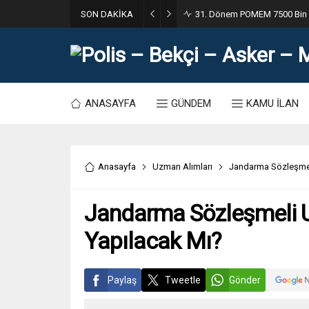
SON DAKİKA
31. Dönem POMEM 7500 Bin Po
ANASAYFA
GÜNDEM
KAMU İLAN
Anasayfa
Uzman Alımları
Jandarma Sözleşmel
Jandarma Sözleşmeli 
Yapılacak Mı?
Paylaş
Tweetle
Gönder