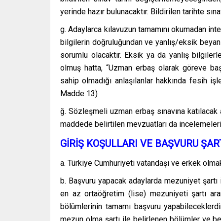
yerinde hazır bulunacaktır. Bildirilen tarihte sı
g. Adaylarca kılavuzun tamamını okumadan inte
bilgilerin doğruluğundan ve yanlış/eksik beyan
sorumlu olacaktır. Eksik ya da yanlış bilgiler
olmuş hatta, “Uzman erbaş olarak göreve başl
sahip olmadığı anlaşılanlar hakkında fesih iş
Madde 13)
ğ. Sözleşmeli uzman erbaş sınavına katılacak ad
maddede belirtilen mevzuatları da incelemeleri 
GİRİŞ KOŞULLARI VE BAŞVURU ŞAR
a. Türkiye Cumhuriyeti vatandaşı ve erkek olma
b. Başvuru yapacak adaylarda mezuniyet şartı i
en az ortaöğretim (lise) mezuniyeti şartı ar
bölümlerinin tamamı başvuru yapabileceklerdir
mezun olma şartı ile belirlenen bölümler ve beli