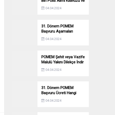
Bin Polis Alımı Kılavuzu ve
Başvuru Ekranı
04.04.2024
31. Dönem POMEM
Başvuru Aşamaları
Nelerdir? Ön Sağlık –
04.04.2024
Parkur – Mülakat
POMEM Şehit veya Vazife
Malulü Yakını Dilekçe İndir
04.04.2024
31. Dönem POMEM
Başvuru Ücreti Hangi
Bankaya Yatırılacak?
04.04.2024