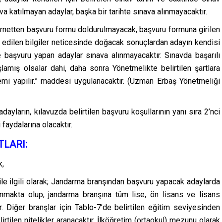
nava katılmayan adaylar, başka bir tarihte sınava alınmayacaktır.
rnetten başvuru formu doldurulmayacak, başvuru formuna girilen
 edilen bilgiler neticesinde doğacak sonuçlardan adayın kendisi
le başvuru yapan adaylar sınava alınmayacaktır. Sınavda başarılı
amış olsalar dahi, daha sonra Yönetmelikte belirtilen şartlara
lemi yapılır.” maddesi uygulanacaktır. (Uzman Erbaş Yönetmeliği
ayların, kılavuzda belirtilen başvuru koşullarının yanı sıra 2’nci
faydalarına olacaktır.
TLARI:
k,
le ilgili olarak; Jandarma branşından başvuru yapacak adaylarda
anmakta olup, jandarma branşına tüm lise, ön lisans ve lisans
. Diğer branşlar için Tablo-7’de belirtilen eğitim seviyesinden
rtilen nitelikler aranacaktır. İlköğretim (ortaokul) mezunu olarak