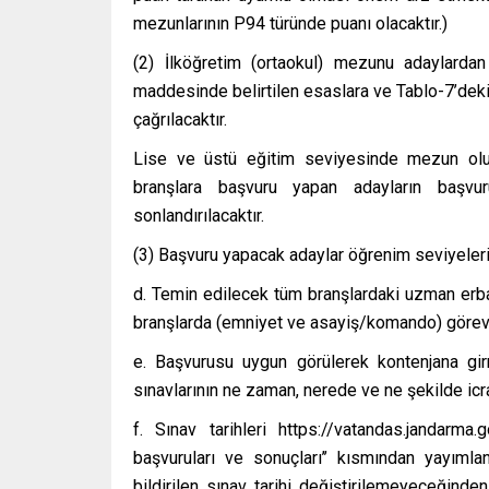
mezunlarının P94 türünde puanı olacaktır.)
(2) İlköğretim (ortaokul) mezunu adaylard
maddesinde belirtilen esaslara ve Tablo-7’deki 
çağrılacaktır.
Lise ve üstü eğitim seviyesinde mezun olu
branşlara başvuru yapan adayların başvuru
sonlandırılacaktır.
(3) Başvuru yapacak adaylar öğrenim seviyeler
d. Temin edilecek tüm branşlardaki uzman erba
branşlarda (emniyet ve asayiş/komando) görev ic
e. Başvurusu uygun görülerek kontenjana gi
sınavlarının ne zaman, nerede ve ne şekilde icra 
f. Sınav tarihleri https://vatandas.jandarma
başvuruları ve sonuçları’’ kısmından yayımlan
bildirilen sınav tarihi değiştirilemeyeceğinden