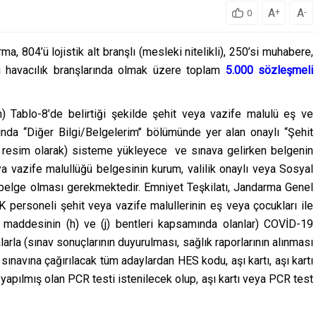
A
A
+
-
0
, 804’ü lojistik alt branşlı (mesleki nitelikli), 250’si muhabere,
’u havacılık branşlarında olmak üzere toplam
5.000 sözleşmeli
) Tablo-8’de belirtiği şekilde şehit veya vazife malulü eş ve
sında ‘‘Diğer Bilgi/Belgelerim’’ bölümünde yer alan onaylı “Şehit
ya resim olarak) sisteme yükleyece ve sınava gelirken belgenin
veya vazife malullüğü belgesinin kurum, valilik onaylı veya Sosyal
 belge olması gerekmektedir. Emniyet Teşkilatı, Jandarma Genel
 personeli şehit veya vazife malullerinin eş veya çocukları ile
 maddesinin (h) ve (j) bentleri kapsamında olanlar) COVİD-19
larla (sınav sonuçlarının duyurulması, sağlık raporlarının alınması
 sınavına çağırılacak tüm adaylardan HES kodu, aşı kartı, aşı kartı
yapılmış olan PCR testi istenilecek olup, aşı kartı veya PCR test