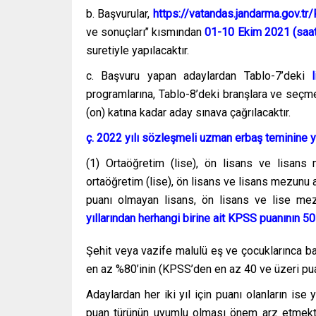
b. Başvurular,
https://vatandas.jandarma.gov.tr
ve sonuçları’’ kısmından
01-10 Ekim 2021 (saat
suretiyle yapılacaktır.
c. Başvuru yapan adaylardan Tablo-7’deki
programlarına, Tablo-8’deki branşlara ve seçme
(on) katına kadar aday sınava çağrılacaktır.
ç. 2022 yılı sözleşmeli uzman erbaş teminine 
(1) Ortaöğretim (lise), ön lisans ve lisans
ortaöğretim (lise), ön lisans ve lisans mezunu
puanı olmayan lisans, ön lisans ve lise mez
yıllarından herhangi birine ait KPSS puanının 50
Şehit veya vazife malulü eş ve çocuklarınca b
en az %80’inin (KPSS’den en az 40 ve üzeri pu
Adaylardan her iki yıl için puanı olanların ise
puan türünün uyumlu olması önem arz etmekted