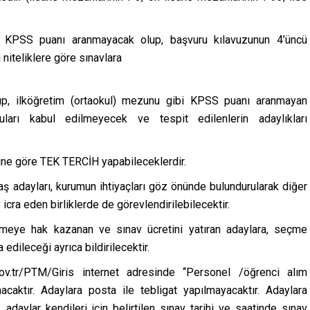
an KPSS puanı aranmayacak olup, başvuru kılavuzunun 4’üncü
niteliklere göre sınavlara
p, ilköğretim (ortaokul) mezunu gibi KPSS puanı aranmayan
ları kabul edilmeyecek ve tespit edilenlerin adaylıkları
ine göre TEK TERCİH yapabileceklerdir.
ş adayları, kurumun ihtiyaçları göz önünde bulundurularak diğer
ra eden birliklerde de görevlendirilebilecektir.
rmeye hak kazanan ve sınav ücretini yatıran adaylara, seçme
edileceği ayrıca bildirilecektir.
.gov.tr/PTM/Giris internet adresinde ‘‘Personel /öğrenci alım
acaktır. Adaylara posta ile tebligat yapılmayacaktır. Adaylara
, adaylar kendileri için belirtilen sınav tarihi ve saatinde sınav