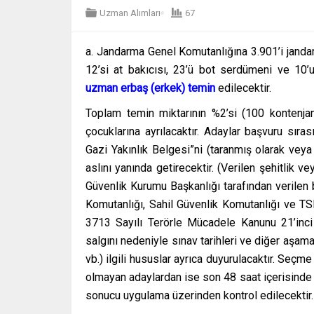
Uzman Alımları
67
a. Jandarma Genel Komutanlığına 3.901’i jandarma
12’si at bakıcısı, 23’ü bot serdümeni ve 10
uzman erbaş (erkek) temin
edilecektir.
Toplam temin miktarının %2’si (100 kontenjan
çocuklarına ayrılacaktır. Adaylar başvuru sıra
Gazi Yakınlık Belgesi”ni (taranmış olarak ve
aslını yanında getirecektir. (Verilen şehitlik 
Güvenlik Kurumu Başkanlığı tarafından verilen
Komutanlığı, Sahil Güvenlik Komutanlığı ve TSK
3713 Sayılı Terörle Mücadele Kanunu 21’inci
salgını nedeniyle sınav tarihleri ve diğer aşama
vb.) ilgili hususlar ayrıca duyurulacaktır. Seçme
olmayan adaylardan ise son 48 saat içerisinde 
sonucu uygulama üzerinden kontrol edilecektir.