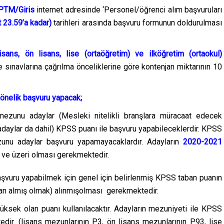
/PTM/Giris
internet adresinde ‘Personel/öğrenci alım başvuruları
 23.59’a kadar)
tarihleri arasında başvuru formunun doldurulması
lisans, ön lisans, lise (ortaöğretim) ve ilköğretim (ortaokul)
 sınavlarına çağrılma önceliklerine göre kontenjan miktarının 10
yönelik başvuru yapacak;
 mezunu adaylar (Mesleki nitelikli branşlara müracaat edecek
 adaylar da dahil) KPSS puanı ile başvuru yapabileceklerdir. KPSS
unu adaylar başvuru yapamayacaklardır. Adayların
2020-2021
ve üzeri olması gerekmektedir.
aşvuru yapabilmek için genel için belirlenmiş KPSS taban puanın
an almış olmak) alınmışolması gerekmektedir.
 yüksek olan puanı kullanılacaktır. Adayların mezuniyeti ile KPSS
ir. (lisans mezunlarının P3, ön lisans mezunlarının P93, lise