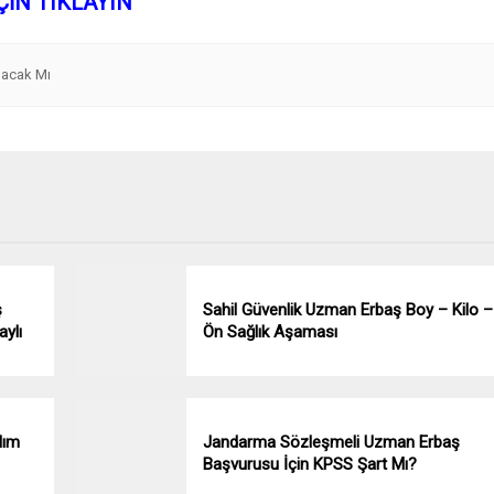
ÇİN TIKLAYIN
lacak Mı
ş
Sahil Güvenlik Uzman Erbaş Boy – Kilo –
ylı
Ön Sağlık Aşaması
lım
Jandarma Sözleşmeli Uzman Erbaş
Başvurusu İçin KPSS Şart Mı?