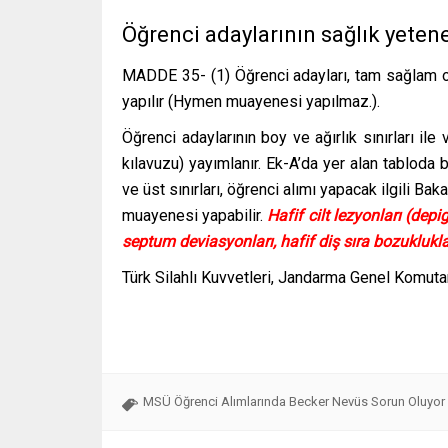
Öğrenci adaylarının sağlık yetene
MADDE 35- (1) Öğrenci adayları, tam sağlam o
yapılır (Hymen muayenesi yapılmaz.).
Öğrenci adaylarının boy ve ağırlık sınırları ile
kılavuzu) yayımlanır. Ek-A’da yer alan tabloda 
ve üst sınırları, öğrenci alımı yapacak ilgili Ba
muayenesi yapabilir.
Hafif cilt lezyonları (dep
septum deviasyonları, hafif diş sıra bozukluklar
Türk Silahlı Kuvvetleri, Jandarma Genel Komuta
MSÜ Öğrenci Alımlarında Becker Nevüs Sorun Oluyo