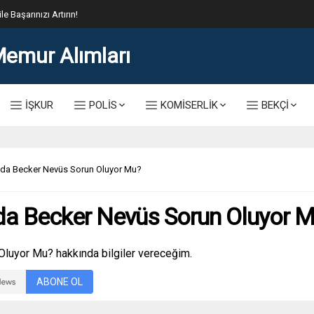
le Başarınızı Artırın!
İŞKUR
POLİS
KOMİSERLİK
BEKÇİ
nda Becker Nevüs Sorun Oluyor Mu?
da Becker Nevüs Sorun Oluyor 
luyor Mu? hakkında bilgiler vereceğim.
ABONE OL