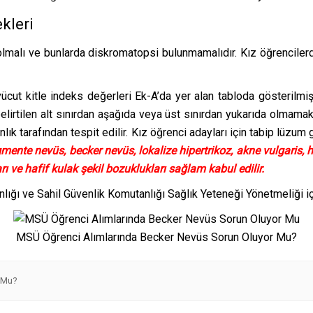
kleri
lmalı ve bunlarda diskromatopsi bulunmamalıdır. Kız öğrencile
 vücut kitle indeks değerleri Ek-A’da yer alan tabloda gösterilmişt
belirtilen alt sınırdan aşağıda veya üst sınırdan yukarıda olmamak
kanlık tarafından tespit edilir. Kız öğrenci adayları için tabip lüz
igmente nevüs, becker nevüs, lokalize hipertrikoz, akne vulgaris
ı ve hafif kulak şekil bozuklukları sağlam kabul edilir.
nlığı ve Sahil Güvenlik Komutanlığı Sağlık Yeteneği Yönetmeliği i
MSÜ Öğrenci Alımlarında Becker Nevüs Sorun Oluyor Mu?
r Mu?