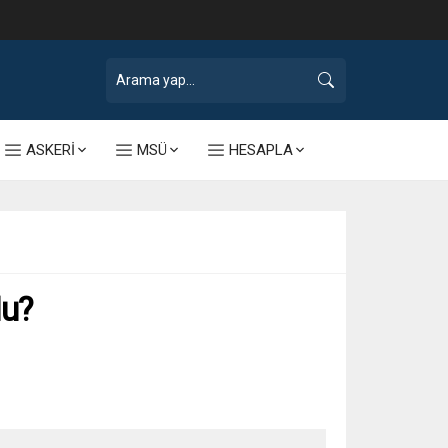
ASKERİ
MSÜ
HESAPLA
Mu?