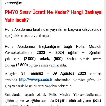
vereceğim.
PMYO Sınav Ücreti Ne Kadar? Hangi Bankaya
Yatırılacak?
Polis Akademisi tarafından yayınlanan başvuru kılavuzunda
aşağıdaki madde verilmiştir.
Polis Akademisi Başkanlığına bağlı Polis Meslek
Yüksekokullarına
2023 – 2024 eğitim – öğretim
için
olmak üzere
yılı
(2.000) erkek, (500) kadın
toplam
öğrenci alımı yapılacaktır.
(2.500)
Adaylar,
tarihleri
31 Temmuz – 09 Ağustos 2023
arasında
adresinden e-devlet şifresi ile
http://www.pa.edu.tr
giriş yaparak başvurularını yapabileceklerdir.
Sınavlarda başarılı olarak Polis Meslek Yüksekokullarında
eğitim gören ve eğitim sonunda
adayların
başarılı olan
polis