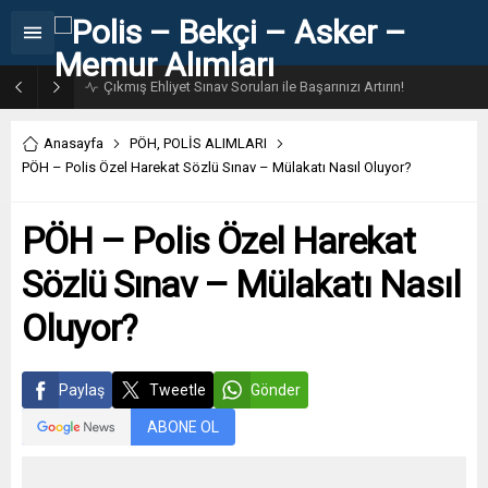
31. Dönem POMEM 7500 Bin Polis Alımı Kılavuzu ve Başvuru Ekranı
Anasayfa
PÖH
,
POLİS ALIMLARI
PÖH – Polis Özel Harekat Sözlü Sınav – Mülakatı Nasıl Oluyor?
PÖH – Polis Özel Harekat
Sözlü Sınav – Mülakatı Nasıl
Oluyor?
Paylaş
Tweetle
Gönder
ABONE OL