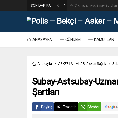
SON DAKİKA
31. Dönem POMEM 7500 Bin Po
ANASAYFA
GÜNDEM
KAMU İLAN
Anasayfa
ASKERİ ALIMLAR
,
Askeri Sağlık
Sub
Subay-Astsubay-Uzman-
Şartları
Paylaş
Tweetle
Gönder