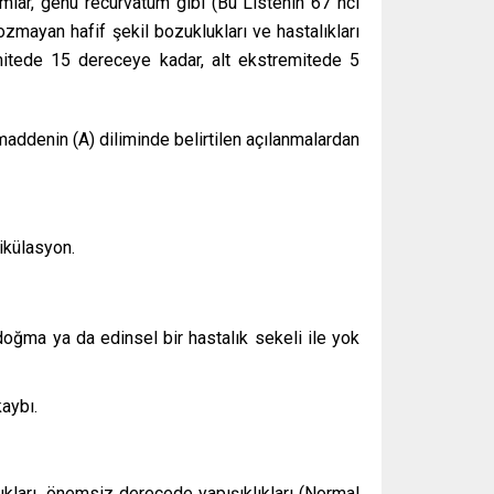
ğumlar, genu recurvatum gibi (Bu Listenin 67 nci
zmayan hafif şekil bozuklukları ve hastalıkları
mitede 15 dereceye kadar, alt ekstremitede 5
 maddenin (A) diliminde belirtilen açılanmalardan
ikülasyon.
oğma ya da edinsel bir hastalık sekeli ile yok
aybı.
ukları, önemsiz derecede yapışıklıkları (Normal