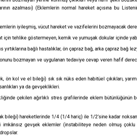
arının azalması) (Eklemlerin normal hareket açısına bu Liste
klemlerin iyileşmiş, vücut hareket ve vazifelerini bozmayacak derec
at için tehlike göstermeyen, kemik ve yumuşak dokular içinde yab
yırtıklarına bağlı hastalıklar, ön çapraz bağ, arka çapraz bağ lezy
iyonunu bozmayan ve uygulanan tedaviye cevap veren hafif dere
, ön kol ve el bileği) sık sık nüks eden habitüel çıkıkları, yarım
sanlıkları ya da gevşeklikleri.
inde çekilen ağırlıklı stres grafilerinde eklem bütünlüğünün 
ak bileği) hareketlerinde 1/4 (1/4 hariç) ile 1/2’sine kadar noksanl
si imkânsız gevşek eklemler (instabiliteye neden olmuş çoklu 
dropslar.