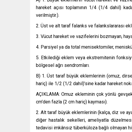
hareket açısı toplamının 1/4 (1/4 dahil) kad
verilmiştir.).
2. Üst ve alt taraf falanks ve falankslararası e
3. Vücut hareket ve vazifelerini bozmayan, hay
4. Parsiyel ya da total menisektomiler, menisküs 
5. Etkilediği eklem veya ekstremitenin fonks
bölgesel ağrı sendromları.
B) 1. Üst taraf büyük eklemlerinin (omuz, dirsek
hariç) ile 1/2 (1/2 dahil)’sine kadar hareket nok
AÇIKLAMA: Omuz ekleminin çok yönlü gevşekliğ
cm’den fazla (2 cm hariç) kayması).
2. Alt taraf büyük eklemlerinin (kalça, diz ve ay
diğer hastalık sekelleri, ameliyatla düzelme
tedavisi imkânsız tüberküloza bağlı olmayan hi