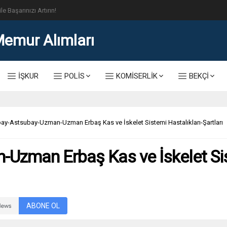
lis Alımı Kılavuzu ve Başvuru Ekranı
İŞKUR
POLİS
KOMİSERLİK
BEKÇİ
ay-Astsubay-Uzman-Uzman Erbaş Kas ve İskelet Sistemi Hastalıkları-Şartları
Uzman Erbaş Kas ve İskelet Sist
ABONE OL