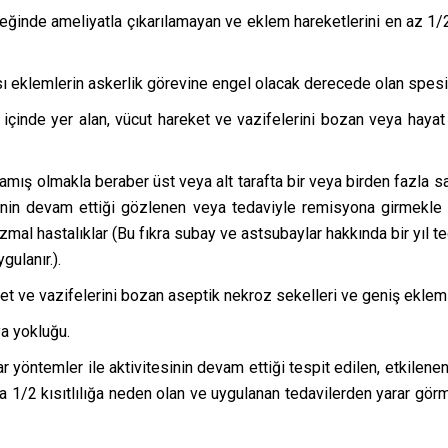
bileğinde ameliyatla çıkarılamayan ve eklem hareketlerini en az 1/
rası eklemlerin askerlik görevine engel olacak derecede olan spesif
 içinde yer alan, vücut hareket ve vazifelerini bozan veya hayat 
mış olmakla beraber üst veya alt tarafta bir veya birden fazla s
esinin devam ettiği gözlenen veya tedaviyle remisyona girmekle b
mal hastalıklar (Bu fıkra subay ve astsubaylar hakkında bir yıl 
gulanır.).
ket ve vazifelerini bozan aseptik nekroz sekelleri ve geniş eklem 
ya yokluğu.
ar yöntemler ile aktivitesinin devam ettiği tespit edilen, etkile
ila 1/2 kısıtlılığa neden olan ve uygulanan tedavilerden yarar g