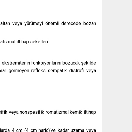
 azaltan veya yürümeyi önemli derecede bozan
tizmal iltihap sekelleri.
nen ekstremitenin fonksiyonlarını bozacak şekilde
yarar görmeyen refleks sempatik distrofi veya
pesifik veya nonspesifik romatizmal kemik iltihap
larda 4 cm (4 cm hariç)’ye kadar uzama veya