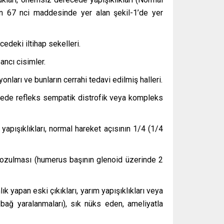
nin 67 nci maddesinde yer alan şekil-1’de yer
edeki iltihap sekelleri.
ancı cisimler.
onları ve bunların cerrahi tedavi edilmiş halleri.
cede refleks sempatik distrofik veya kompleks
 yapışıklıkları, normal hareket açısının 1/4 (1/4
bozulması (humerus başının glenoid üzerinde 2
ık yapan eski çıkıkları, yarım yapışıklıkları veya
bağ yaralanmaları), sık nüks eden, ameliyatla