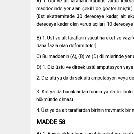
A) 1. Üst ve alt tarafların kübitüs varus, koks
maddesinde yer alan şekil1’de gösterilmiştir.)
(üst ekstremitede 30 dereceye kadar, alt ek
dereceye kadar olan varus açıları; 10 dereceye 
B) 1. Üst ve alt tarafların vücut hareket ve vaz
daha fazla olan deformiteler].
C) Bu maddenin (A), (B) ve (D) dilimlerinde yer a
D) 1. Diz üstü ve dirsek üstü amputasyon veya 
2. Diz altı ya da dirsek altı amputasyon veya d
3. Kol ya da bacaklardan birinin ya da bir bö
hükmünde olması.
4. Üst ya da alt taraflardan birinin travmatik 
MADDE 58
A) 1. Büyük eklemlerin vücut hareket ve vazife