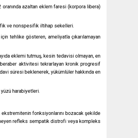
2 oranında azaltan eklem faresi (korpora libera)
ik ve nonspesifik iltihap sekelleri.
için tehlike gösteren, ameliyatla çıkarılamayan
ayıda eklemi tutmuş, kesin tedavisi olmayan, en
eraber aktivitesi tekrarlayan kronik progresif
tedavi süresi beklenerek, yükümlüler hakkında en
yüzü harabiyetleri.
nen ekstremitenin fonksiyonlarını bozacak şekilde
örmeyen refleks sempatik distrofi veya kompleks