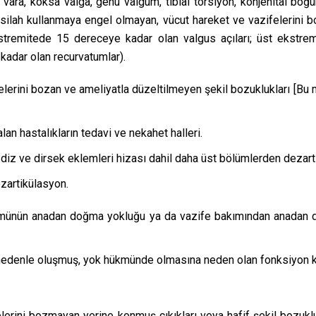
a vara, koksa valga, genu valgum, tibial torsiyon, konjenital bo
 silah kullanmaya engel olmayan, vücut hareket ve vazifelerini bo
stremitede 15 dereceye kadar olan valgus açıları; üst ekstre
kadar olan recurvatumlar).
ifelerini bozan ve ameliyatla düzeltilmeyen şekil bozuklukları [Bu
lan hastalıkların tedavi ve nekahet halleri.
diz ve dirsek eklemleri hizası dahil daha üst bölümlerden dezart
ezartikülasyon.
lümünün anadan doğma yokluğu ya da vazife bakımından anadan d
bir nedenle oluşmuş, yok hükmünde olmasına neden olan fonksiyon k
lerini bozmayan yerine konmuş çıkıkları veya hafif şekil bozukl