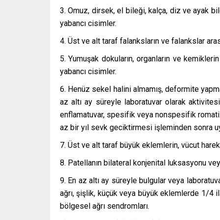
3. Omuz, dirsek, el bileği, kalça, diz ve ayak 
yabancı cisimler.
4. Üst ve alt taraf falanksların ve falankslar a
5. Yumuşak dokuların, organların ve kemiklerin
yabancı cisimler.
6. Henüz sekel halini almamış, deformite yapma
az altı ay süreyle laboratuvar olarak aktivit
enflamatuvar, spesifik veya nonspesifik romatiz
az bir yıl sevk geciktirmesi işleminden sonra uy
7. Üst ve alt taraf büyük eklemlerin, vücut hare
8. Patellanın bilateral konjenital luksasyonu ve
9. En az altı ay süreyle bulgular veya laboratuv
ağrı, şişlik, küçük veya büyük eklemlerde 1/4 
bölgesel ağrı sendromları.