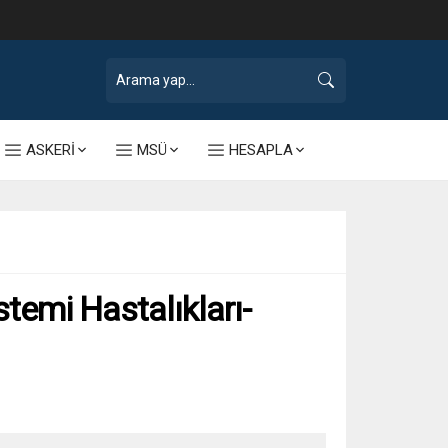
ASKERİ
MSÜ
HESAPLA
emi Hastalıkları-