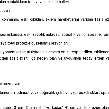
lan hastalıkların tedavi ve nekahet halleri.
 bozan:
ne konmamış eski çıkıkları, eklem hareketlerini yarıdan fazla
lmesi imkânsız, eski aseptik nekrozu, spesifik ve nonspesifik roma
veya total protezle düzeltilmiş lezyonları.
ar yöntemleri ile aktivitesinin devam ettiği tespit edilen, etkile
2’den fazla kısıtlılığa neden olan ve uygulanan tedavilerden 
ini bozmayan:
uylu tümörleri, edinsel veya doğmalık şekil ve yapı bozuklukları, s
remitede 3 cm (3 cm dahil)’ye kadar,170 cm ve daha uzun olan