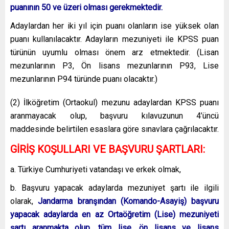
puanının 50 ve üzeri olması gerekmektedir.
Adaylardan her iki yıl için puanı olanların ise yüksek olan
puanı kullanılacaktır. Adayların mezuniyeti ile KPSS puan
türünün uyumlu olması önem arz etmektedir. (Lisan
mezunlarının P3, Ön lisans mezunlarının P93, Lise
mezunlarının P94 türünde puanı olacaktır.)
(2) İlköğretim (Ortaokul) mezunu adaylardan KPSS puanı
aranmayacak olup, başvuru kılavuzunun 4’üncü
maddesinde belirtilen esaslara göre sınavlara çağrılacaktır.
GİRİŞ KOŞULLARI VE BAŞVURU ŞARTLARI:
a. Türkiye Cumhuriyeti vatandaşı ve erkek olmak,
b. Başvuru yapacak adaylarda mezuniyet şartı ile ilgili
olarak,
Jandarma branşından (Komando-Asayiş) başvuru
yapacak adaylarda en az Ortaöğretim (Lise) mezuniyeti
şartı aranmakta olup, tüm lise, ön lisans ve lisans