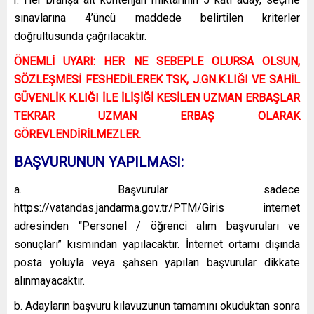
sınavlarına 4’üncü maddede belirtilen kriterler
doğrultusunda çağrılacaktır.
ÖNEMLİ UYARI: HER NE SEBEPLE OLURSA OLSUN,
SÖZLEŞMESİ FESHEDİLEREK TSK, J.GN.K.LIĞI VE SAHİL
GÜVENLİK K.LIĞI İLE İLİŞİĞİ KESİLEN UZMAN ERBAŞLAR
TEKRAR UZMAN ERBAŞ OLARAK
GÖREVLENDİRİLMEZLER.
BAŞVURUNUN YAPILMASI:
a. Başvurular sadece
https://vatandas.jandarma.gov.tr/PTM/Giris internet
adresinden ‘‘Personel / öğrenci alım başvuruları ve
sonuçları’’ kısmından yapılacaktır. İnternet ortamı dışında
posta yoluyla veya şahsen yapılan başvurular dikkate
alınmayacaktır.
b. Adayların başvuru kılavuzunun tamamını okuduktan sonra