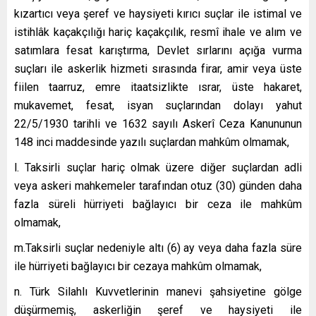
kızartıcı veya şeref ve haysiyeti kırıcı suçlar ile istimal ve
istihlâk kaçakçılığı hariç kaçakçılık, resmî ihale ve alım ve
satımlara fesat karıştırma, Devlet sırlarını açığa vurma
suçları ile askerlik hizmeti sırasında firar, amir veya üste
fiilen taarruz, emre itaatsizlikte ısrar, üste hakaret,
mukavemet, fesat, isyan suçlarından dolayı yahut
22/5/1930 tarihli ve 1632 sayılı Askerî Ceza Kanununun
148 inci maddesinde yazılı suçlardan mahkûm olmamak,
l. Taksirli suçlar hariç olmak üzere diğer suçlardan adli
veya askeri mahkemeler tarafından otuz (30) günden daha
fazla süreli hürriyeti bağlayıcı bir ceza ile mahkûm
olmamak,
m.Taksirli suçlar nedeniyle altı (6) ay veya daha fazla süre
ile hürriyeti bağlayıcı bir cezaya mahkûm olmamak,
n. Türk Silahlı Kuvvetlerinin manevi şahsiyetine gölge
düşürmemiş, askerliğin şeref ve haysiyeti ile