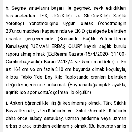
h. Seçme sınavlarını başarı ile geçmek, sevk edildikleri
hastanelerden TSK, J.Gn.K.lığı ve Shl.Güv.K.lığı Sağlık
Yeteneği Yönetmeliğine uygun olarak (Yönetmeliğin
23’üncü maddesi kapsamında ve EK-D çizelgede belirtilen
esaslar çerçevesinde (Komando Sağlık Yeteneklerini
Karşılayan) “UZMAN ERBAŞ OLUR” kayıtlı sağlık kurulu
raporu almış olmak (Ek:Resmi Gazete-15/4/2020- 31100-
Cumhurbaşkanlığı Kararı-2413/4 ve 5’nci maddeler) ı. En
az 164 cm ve en fazla 210 cm boyunda olmak koşuluyla,
kilosu Tablo-1’de Boy-Kilo Tablosunda oranları belirtilen
değerler içerisinde bulunmak. (Boy uzunluğu çıplak ayakla,
ağırlık ise spor şortu/eşofman ile ölçülür.)
i. Askeri öğrencilikle ilişiği kesilmemiş olmak, Türk Silahlı
Kuvvetlerinde, J.Gn.K.lığında ve Sahil Güvenlik K.lığında
daha önce subay, astsubay, uzman jandarma veya uzman
erbaş olarak istihdam edilmemiş olmak, (Bu hususta yanlış