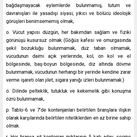
bağdaşmayacak eylemlerde bulunmamış, tutum ve
davranışları ile yasadışı siyasi, yıkıcı ve bölücü ideolojik
görüşleri benimsememiş olmak,
o. Vücut yapısı düzgün, her bakımdan sağlam ve fiziki
görünüşü kusursuz olmak (Göğüs kafesi ve omurgasında
şekil bozukluğu bulunmamak, düz taban olmamak,
vücudunun daimi açık yerlerinde, kol, ön kol ve el
bölgesinde, baş-boyun bölgesinde, diz altında dövme
bulunmamak, vücudunun herhangi bir yerinde kendine zarar
verme işareti olan jilet, sigara yanığı izleri bulunmamak.)
ö. Dilinde pelteklik, tutukluk ve kekemelik gibi konuşma
özrü bulunmamak,
p. Tablo-6 ve 7’de kontenjanları belirtilen branşlara ilişkin
olarak karşılarında belirtilen niteliklerden en az birine sahip
olmak.
r. Her branşa ait kontenjan miktarının 5 katı aday, seçme