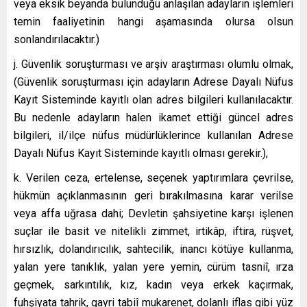
veya eksik beyanda bulunduğu anlaşılan adayların işlemleri
temin faaliyetinin hangi aşamasında olursa olsun
sonlandırılacaktır.)
j. Güvenlik soruşturması ve arşiv araştırması olumlu olmak,
(Güvenlik soruşturması için adayların Adrese Dayalı Nüfus
Kayıt Sisteminde kayıtlı olan adres bilgileri kullanılacaktır.
Bu nedenle adayların halen ikamet ettiği güncel adres
bilgileri, il/ilçe nüfus müdürlüklerince kullanılan Adrese
Dayalı Nüfus Kayıt Sisteminde kayıtlı olması gerekir.),
k. Verilen ceza, ertelense, seçenek yaptırımlara çevrilse,
hükmün açıklanmasının geri bırakılmasına karar verilse
veya affa uğrasa dahi; Devletin şahsiyetine karşı işlenen
suçlar ile basit ve nitelikli zimmet, irtikâp, iftira, rüşvet,
hırsızlık, dolandırıcılık, sahtecilik, inancı kötüye kullanma,
yalan yere tanıklık, yalan yere yemin, cürüm tasniî, ırza
geçmek, sarkıntılık, kız, kadın veya erkek kaçırmak,
fuhşiyata tahrik, gayri tabiî mukarenet, dolanlı iflas gibi yüz