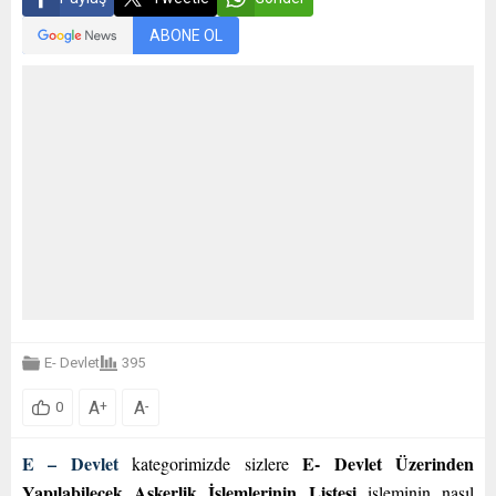
ABONE OL
E- Devlet
395
A
A
+
-
0
E – Devlet
E- Devlet Üzerinden
kategorimizde sizlere
Yapılabilecek Askerlik İşlemlerinin Listesi
işleminin nasıl